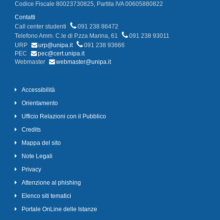
Codice Fiscale 80023730825, Partita IVA 00605880822
Contatti
Call center studenti
091 238 86472
Telefono Amm. C.le di P.zza Marina, 61
091 238 93011
URP
urp@unipa.it
091 238 93666
PEC
pec@cert.unipa.it
Webmaster
webmaster@unipa.it
Accessibilità
Orientamento
Ufficio Relazioni con il Pubblico
Credits
Mappa del sito
Note Legali
Privacy
Attenzione al phishing
Elenco siti tematici
Portale OnLine delle Istanze