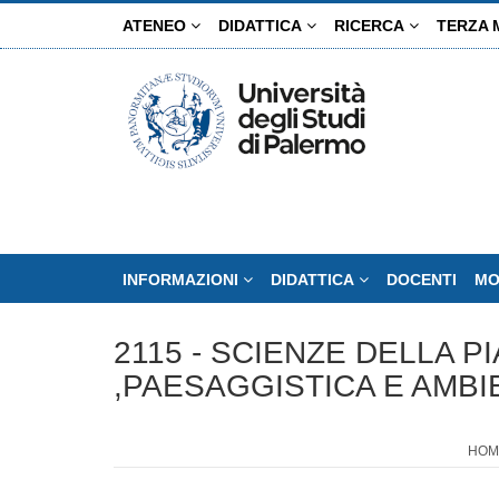
Salta
ATENEO
DIDATTICA
RICERCA
TERZA 
al
contenuto
principale
INFORMAZIONI
DIDATTICA
DOCENTI
MO
2115 - SCIENZE DELLA P
,PAESAGGISTICA E AMBI
HOM