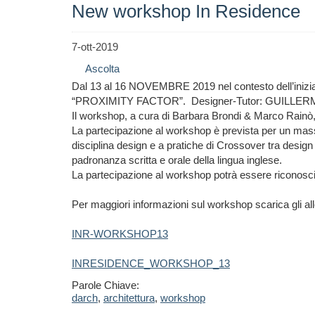
New workshop In Residence
7-ott-2019
Ascolta
Dal 13 al 16 NOVEMBRE 2019 nel contesto dell’in
“PROXIMITY FACTOR”. Designer-Tutor: GUILL
Il workshop, a cura di Barbara Brondi & Marco Rain
La partecipazione al workshop è prevista per un massim
disciplina design e a pratiche di Crossover tra design e
padronanza scritta e orale della lingua inglese.
La partecipazione al workshop potrà essere riconosciuta
Per maggiori informazioni sul workshop scarica gli all
INR-WORKSHOP13
INRESIDENCE_WORKSHOP_13
Parole Chiave:
darch
,
architettura
,
workshop