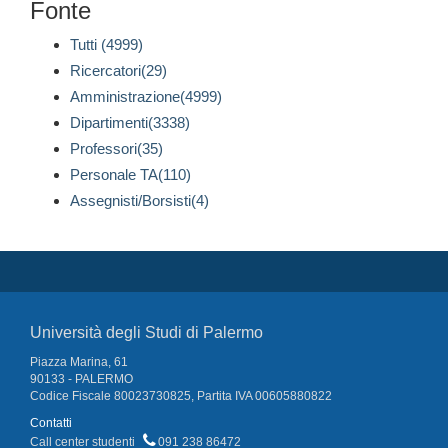
Fonte
Tutti (4999)
Ricercatori(29)
Amministrazione(4999)
Dipartimenti(3338)
Professori(35)
Personale TA(110)
Assegnisti/Borsisti(4)
Università degli Studi di Palermo
Piazza Marina, 61
90133 - PALERMO
Codice Fiscale 80023730825, Partita IVA 00605880822
Contatti
Call center studenti
091 238 86472