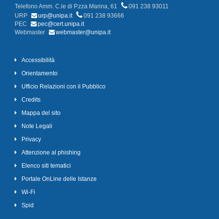
Telefono Amm. C.le di P.zza Marina, 61
091 238 93011
URP
urp@unipa.it
091 238 93666
PEC
pec@cert.unipa.it
Webmaster
webmaster@unipa.it
Accessibilità
Orientamento
Ufficio Relazioni con il Pubblico
Credits
Mappa del sito
Note Legali
Privacy
Attenzione al phishing
Elenco siti tematici
Portale OnLine delle Istanze
Wi-Fi
Spid