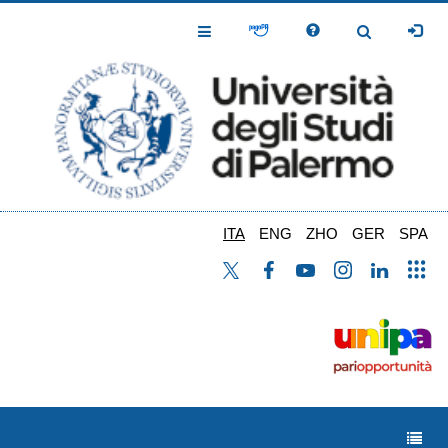
Salta
al
Toggle
Toggle
contenuto
Navigation
Navigation
principale
ITA
ENG
ZHO
GER
SPA