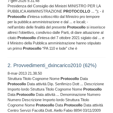
7-gen-2026 9.31.48
Presidenza del Consiglio dei Ministri MINISTRO PER LA
PUBBLICA AMMINISTRAZIONE
PROTOCOLLO
... ”); - il
Protocollo
d’intesa sottoscritto dal Ministro pro tempore
per la pubblica amministrazione e dal ... e locali; -
nell’ambito delle finalità del presente
Protocollo
si inserisce
altresì l’obiettivo, condiviso dalle Parti, di dare attuazione al
citato
Protocollo
d’intesa del 7 ottobre 2021 siglato dal ... e
il Ministro della Pubblica amministrazione hanno stipulato
un primo
Protocollo
“PA 110 e lode” che è
2. Provvedimenti_dxincarico2010 (62%)
8-mar-2013 21.38.50
Struttura Titolo Cognome Nome
Protocollo
Data
Protocollo
Data attività Dip. Senfimizo Dott ... Descrizione
Importo lordo Struttura Titolo Cognome Nome
Protocollo
Data
Protocollo
Data attività ... Denominazione Numero
Numero Descrizione Importo lordo Struttura Titolo
Cognome Nome
Protocollo
Data
Protocollo
Data attività
Centro Servizi Facoltà Dott. Aiello Fabio 8894 03/11/2009