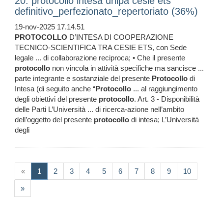
20. protocollo intesa unipa cesie ets
definitivo_perfezionato_repertoriato (36%)
19-nov-2025 17.14.51
PROTOCOLLO
D’INTESA DI COOPERAZIONE
TECNICO-SCIENTIFICA TRA CESIE ETS, con Sede
legale ... di collaborazione reciproca; • Che il presente
protocollo
non vincola in attività specifiche ma sancisce ...
parte integrante e sostanziale del presente
Protocollo
di
Intesa (di seguito anche “
Protocollo
... al raggiungimento
degli obiettivi del presente
protocollo
. Art. 3 - Disponibilità
delle Parti L’Università ... di ricerca-azione nell’ambito
dell’oggetto del presente
protocollo
di intesa; L’Università
degli
(current)
«
1
2
3
4
5
6
7
8
9
10
»