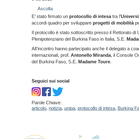
Ascolta
E’ stato firmato un
protocollo di intesa
tra l’
Universi
accordi quadro per sviluppare
progetti di mobilità
pe
Il protocollo è stato sottoscritto presso il Rettorato d
Plenipotenziario del Burkina Faso in Italia, S.E.
Mada
All’incontro hanno partecipato anche il delegato a coadi
internazionali, prof.
Antonello Miranda
, il Console O
del Burkina Faso, S.E.
Madame Toure
.
Seguici sui social
Parole Chiave:
articolo
,
notizia
,
unipa
,
protocollo di intesa
,
Burkina F