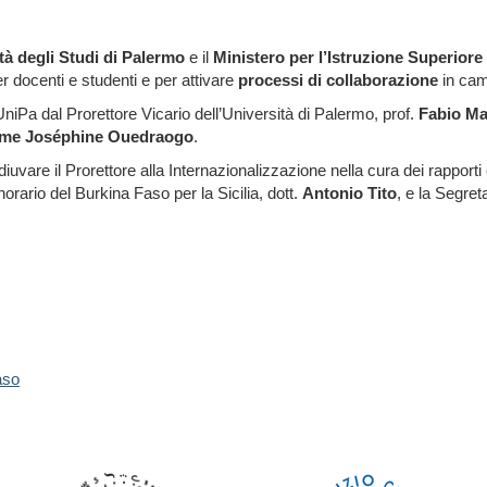
tà degli Studi di Palermo
e il
Ministero per l’Istruzione Superiore
r docenti e studenti e per attivare
processi di
collaborazione
in camp
i UniPa dal Prorettore Vicario dell’Università di Palermo, prof.
Fabio Ma
me Joséphine Ouedraogo
.
uvare il Prorettore alla Internazionalizzazione nella cura dei rapporti c
norario del Burkina Faso per la Sicilia, dott.
Antonio Tito
, e la Segret
aso