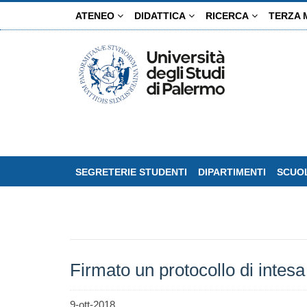
Salta
ATENEO
DIDATTICA
RICERCA
TERZA 
al
contenuto
principale
SEGRETERIE STUDENTI
DIPARTIMENTI
SCUOL
Firmato un protocollo di intesa
9-ott-2018