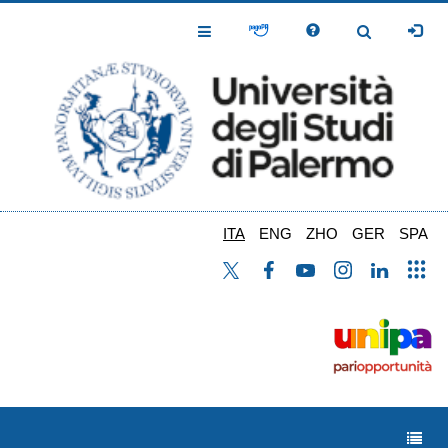
Salta
al
Toggle
Toggle
contenuto
Navigation
Navigation
principale
ITA
ENG
ZHO
GER
SPA