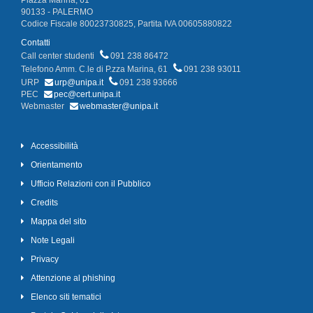
Piazza Marina, 61
90133 - PALERMO
Codice Fiscale 80023730825, Partita IVA 00605880822
Contatti
Call center studenti
091 238 86472
Telefono Amm. C.le di P.zza Marina, 61
091 238 93011
URP
urp@unipa.it
091 238 93666
PEC
pec@cert.unipa.it
Webmaster
webmaster@unipa.it
Accessibilità
Orientamento
Ufficio Relazioni con il Pubblico
Credits
Mappa del sito
Note Legali
Privacy
Attenzione al phishing
Elenco siti tematici