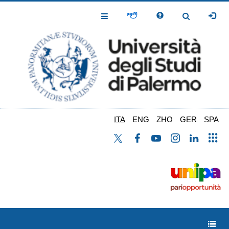
Salta
al
Toggle
Toggle
contenuto
Navigation
Navigation
principale
ITA
ENG
ZHO
GER
SPA