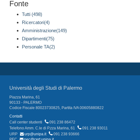
Fonte
Tutti (498)
Ricercatori(4)
Amministrazione(149)
Dipartimenti(75)
Personale TA(2)
Università degli Studi di Palermo
Piazza Marina, 61
90133 - PALERMO
Codice Fiscale 80023730825, Partita IVA 00605880822
Contatti
Call center studenti
091 238 86472
Telefono Amm. C.le di P.zza Marina, 61
091 238 93011
URP
urp@unipa.it
091 238 93666
PEC
pec@cert.unipa.it