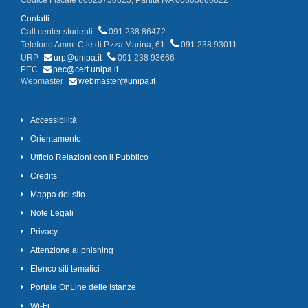
Contatti
Call center studenti
091 238 86472
Telefono Amm. C.le di P.zza Marina, 61
091 238 93011
URP
urp@unipa.it
091 238 93666
PEC
pec@cert.unipa.it
Webmaster
webmaster@unipa.it
Accessibilità
Orientamento
Ufficio Relazioni con il Pubblico
Credits
Mappa del sito
Note Legali
Privacy
Attenzione al phishing
Elenco siti tematici
Portale OnLine delle Istanze
Wi-Fi