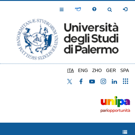
Salta
al
Toggle
Toggle
contenuto
Navigation
Navigation
principale
ITA
ENG
ZHO
GER
SPA