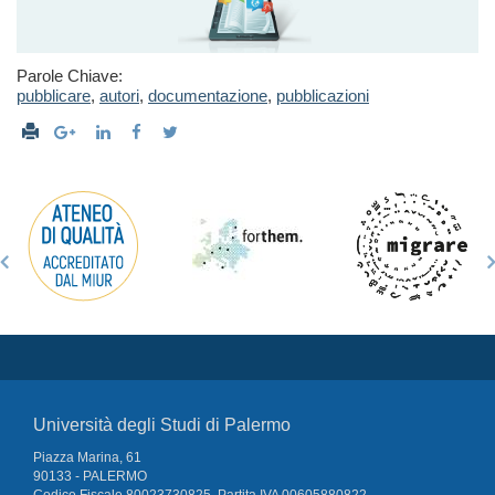
Parole Chiave:
pubblicare
,
autori
,
documentazione
,
pubblicazioni
Università degli Studi di Palermo
Piazza Marina, 61
90133 - PALERMO
Codice Fiscale 80023730825, Partita IVA 00605880822