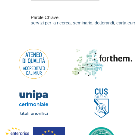
Parole Chiave:
servizi per la ricerca
,
seminario
,
dottorandi
,
carta eur