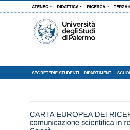
Salta
ATENEO
DIDATTICA
RICERCA
TERZA 
al
contenuto
principale
SEGRETERIE STUDENTI
DIPARTIMENTI
SCUOL
CARTA EUROPEA DEI RICERCATO
comunicazione scientifica in re