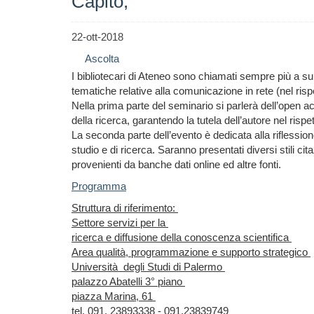
Capitò,
22-ott-2018
Ascolta
I bibliotecari di Ateneo sono chiamati sempre più a s
tematiche relative alla comunicazione in rete (nel rispet
Nella prima parte del seminario si parlerà dell’open acc
della ricerca, garantendo la tutela dell’autore nel rispe
La seconda parte dell’evento è dedicata alla riflessione 
studio e di ricerca. Saranno presentati diversi stili ci
provenienti da banche dati online ed altre fonti.
Programma
Struttura di riferimento:
Settore servizi per la
ricerca e diffusione della conoscenza scientifica
Area qualità, programmazione e supporto strategico
Università degli Studi di Palermo
palazzo Abatelli 3° piano
piazza Marina, 61
tel. 091. 23893338 - 091.23839749