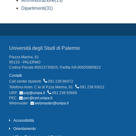
Amministrazione(15)
Dipartimenti(31)
Università degli Studi di Palermo
Piazza Marina, 61
90133 - PALERMO
Codice Fiscale 80023730825, Partita IVA 00605880822
Contatti
Call center studenti
091 238 86472
Telefono Amm. C.le di P.zza Marina, 61
091 238 93011
URP
urp@unipa.it
091 238 93666
PEC
pec@cert.unipa.it
Webmaster
webmaster@unipa.it
Accessibilità
Orientamento