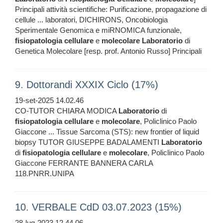
Principali attività scientifiche: Purificazione, propagazione di
cellule ... laboratori, DICHIRONS, Oncobiologia
Sperimentale Genomica e miRNOMICA funzionale,
fisiopatologia
cellulare
e
molecolare
Laboratorio
di
Genetica Molecolare [resp. prof. Antonio Russo] Principali
9. Dottorandi XXXIX Ciclo (17%)
19-set-2025 14.02.46
CO-TUTOR CHIARA MODICA
Laboratorio
di
fisiopatologia
cellulare
e
molecolare
, Policlinico Paolo
Giaccone ... Tissue Sarcoma (STS): new frontier of liquid
biopsy TUTOR GIUSEPPE BADALAMENTI
Laboratorio
di
fisiopatologia
cellulare
e
molecolare
, Policlinico Paolo
Giaccone FERRANTE BANNERA CARLA
118.PNRR.UNIPA
10. VERBALE CdD 03.07.2023 (15%)
28-lug-2023 12.44.06