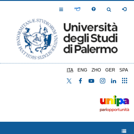
Salta
al
Toggle
Toggle
contenuto
Navigation
Navigation
principale
ITA
ENG
ZHO
GER
SPA