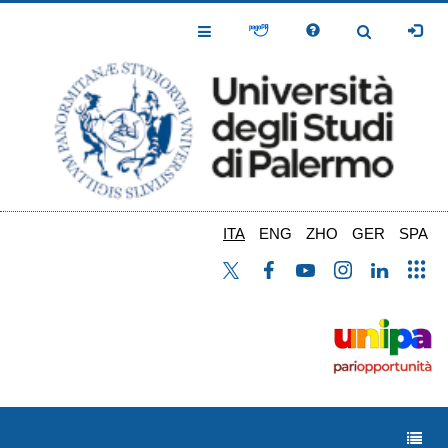
Salta
al
Toggle
Toggle
contenuto
Navigation
Navigation
principale
ITA
ENG
ZHO
GER
SPA