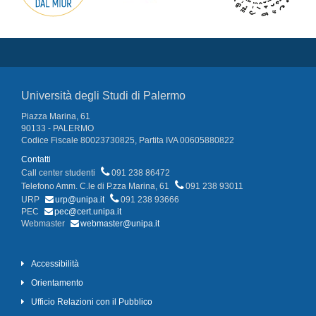
Università degli Studi di Palermo
Piazza Marina, 61
90133 - PALERMO
Codice Fiscale 80023730825, Partita IVA 00605880822
Contatti
Call center studenti
091 238 86472
Telefono Amm. C.le di P.zza Marina, 61
091 238 93011
URP
urp@unipa.it
091 238 93666
PEC
pec@cert.unipa.it
Webmaster
webmaster@unipa.it
Accessibilità
Orientamento
Ufficio Relazioni con il Pubblico