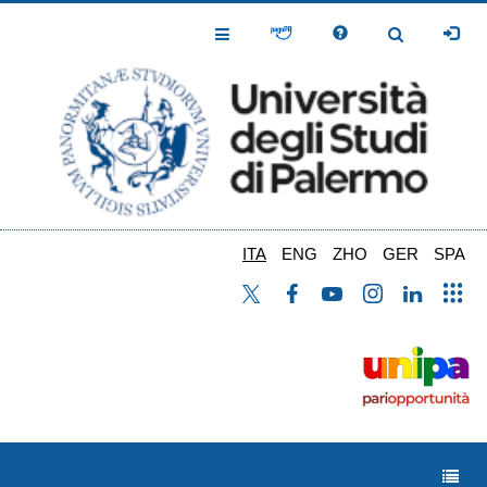
Salta
al
Toggle
Toggle
contenuto
Navigation
Navigation
principale
ITA
ENG
ZHO
GER
SPA