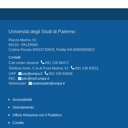
Università degli Studi di Palermo
Piazza Marina, 61
90133 - PALERMO
Codice Fiscale 80023730825, Partita IVA 00605880822
Contatti
Call center studenti
091 238 86472
Telefono Amm. C.le di P.zza Marina, 61
091 238 93011
URP
urp@unipa.it
091 238 93666
PEC
pec@cert.unipa.it
Webmaster
webmaster@unipa.it
Accessibilità
Orientamento
Ufficio Relazioni con il Pubblico
Credits