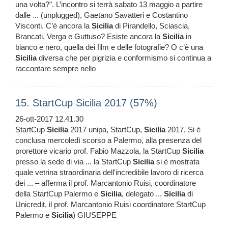
una volta?”. L’incontro si terrà sabato 13 maggio a partire
dalle ... (unplugged), Gaetano Savatteri e Costantino
Visconti. C’è ancora la
Sicilia
di Pirandello, Sciascia,
Brancati, Verga e Guttuso? Esiste ancora la
Sicilia
in
bianco e nero, quella dei film e delle fotografie? O c’è una
Sicilia
diversa che per pigrizia e conformismo si continua a
raccontare sempre nello
15. StartCup Sicilia 2017 (57%)
26-ott-2017 12.41.30
StartCup
Sicilia
2017 unipa, StartCup,
Sicilia
2017, Si è
conclusa mercoledì scorso a Palermo, alla presenza del
prorettore vicario prof. Fabio Mazzola, la StartCup
Sicilia
presso la sede di via ... la StartCup
Sicilia
si è mostrata
quale vetrina straordinaria dell'incredibile lavoro di ricerca
dei ... – afferma il prof. Marcantonio Ruisi, coordinatore
della StartCup Palermo e
Sicilia
, delegato ...
Sicilia
di
Unicredit, il prof. Marcantonio Ruisi coordinatore StartCup
Palermo e
Sicilia
) GIUSEPPE