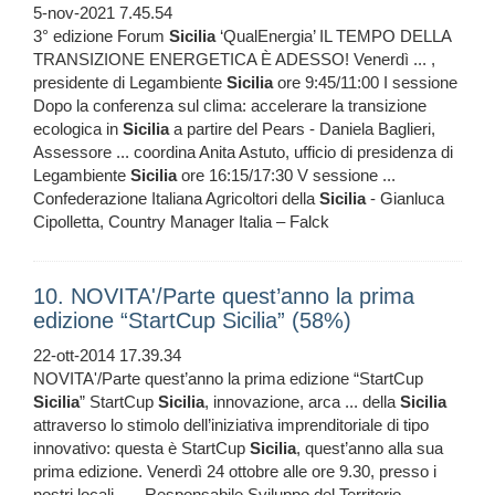
5-nov-2021 7.45.54
3° edizione Forum
Sicilia
‘QualEnergia’ IL TEMPO DELLA
TRANSIZIONE ENERGETICA È ADESSO! Venerdì ... ,
presidente di Legambiente
Sicilia
ore 9:45/11:00 I sessione
Dopo la conferenza sul clima: accelerare la transizione
ecologica in
Sicilia
a partire del Pears - Daniela Baglieri,
Assessore ... coordina Anita Astuto, ufficio di presidenza di
Legambiente
Sicilia
ore 16:15/17:30 V sessione ...
Confederazione Italiana Agricoltori della
Sicilia
- Gianluca
Cipolletta, Country Manager Italia – Falck
10. NOVITA'/Parte quest’anno la prima
edizione “StartCup Sicilia” (58%)
22-ott-2014 17.39.34
NOVITA'/Parte quest’anno la prima edizione “StartCup
Sicilia
” StartCup
Sicilia
, innovazione, arca ... della
Sicilia
attraverso lo stimolo dell’iniziativa imprenditoriale di tipo
innovativo: questa è StartCup
Sicilia
, quest’anno alla sua
prima edizione. Venerdì 24 ottobre alle ore 9.30, presso i
nostri locali ... , Responsabile Sviluppo del Territorio