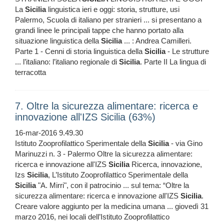
La
Sicilia
linguistica ieri e oggi: storia, strutture, usi
Palermo, Scuola di italiano per stranieri ... si presentano a
grandi linee le principali tappe che hanno portato alla
situazione linguistica della
Sicilia
... : Andrea Camilleri.
Parte 1 - Cenni di storia linguistica della
Sicilia
- Le strutture
... l’italiano: l’italiano regionale di
Sicilia
. Parte II La lingua di
terracotta
7. Oltre la sicurezza alimentare: ricerca e
innovazione all'IZS Sicilia (63%)
16-mar-2016 9.49.30
Istituto Zooprofilattico Sperimentale della
Sicilia
- via Gino
Marinuzzi n. 3 - Palermo Oltre la sicurezza alimentare:
ricerca e innovazione all'IZS
Sicilia
Ricerca, innovazione,
Izs
Sicilia
, L’Istituto Zooprofilattico Sperimentale della
Sicilia
"A. Mirri", con il patrocinio ... sul tema: “Oltre la
sicurezza alimentare: ricerca e innovazione all'IZS
Sicilia
.
Creare valore aggiunto per la medicina umana ... giovedì 31
marzo 2016, nei locali dell’Istituto Zooprofilattico