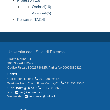
Professori(23)
Ordinari(16)
Associati(5)
Personale TA(14)
Università degli Studi di Palermo
Piazza Marina, 61
90133 - PALERMO
Codice Fiscale 80023730825, Partita IVA 00605880822
Contatti
Call center studenti
091 238 86472
Telefono Amm. C.le di P.zza Marina, 61
091 238 93011
URP
urp@unipa.it
091 238 93666
PEC
pec@cert.unipa.it
Webmaster
webmaster@unipa.it