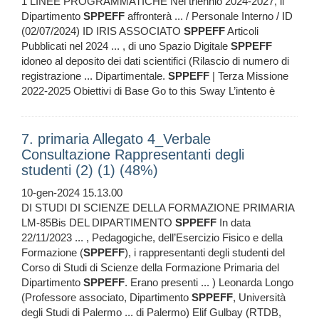
1 LINEE PROGRAMMATICHE Nel triennio 2024-2027, il
Dipartimento
SPPEFF
affronterà ... / Personale Interno / ID
(02/07/2024) ID IRIS ASSOCIATO
SPPEFF
Articoli
Pubblicati nel 2024 ... , di uno Spazio Digitale
SPPEFF
idoneo al deposito dei dati scientifici (Rilascio di numero di
registrazione ... Dipartimentale.
SPPEFF
| Terza Missione
2022-2025 Obiettivi di Base Go to this Sway L’intento è
7. primaria Allegato 4_Verbale
Consultazione Rappresentanti degli
studenti (2) (1) (48%)
10-gen-2024 15.13.00
DI STUDI DI SCIENZE DELLA FORMAZIONE PRIMARIA
LM-85Bis DEL DIPARTIMENTO
SPPEFF
In data
22/11/2023 ... , Pedagogiche, dell’Esercizio Fisico e della
Formazione (
SPPEFF
), i rappresentanti degli studenti del
Corso di Studi di Scienze della Formazione Primaria del
Dipartimento
SPPEFF
. Erano presenti ... ) Leonarda Longo
(Professore associato, Dipartimento
SPPEFF
, Università
degli Studi di Palermo ... di Palermo) Elif Gulbay (RTDB,