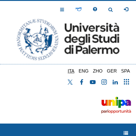
Salta
al
Toggle
Toggle
contenuto
Navigation
Navigation
principale
ITA
ENG
ZHO
GER
SPA