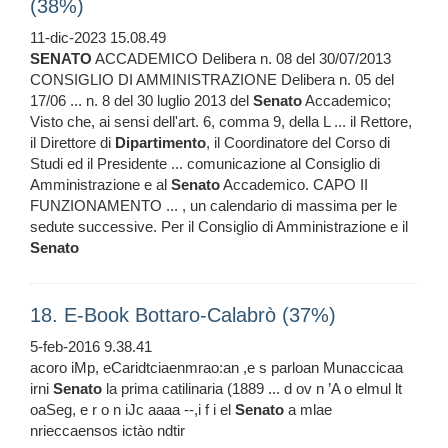
(38%)
11-dic-2023 15.08.49
SENATO
ACCADEMICO Delibera n. 08 del 30/07/2013
CONSIGLIO DI AMMINISTRAZIONE Delibera n. 05 del
17/06 ... n. 8 del 30 luglio 2013 del
Senato
Accademico;
Visto che, ai sensi dell'art. 6, comma 9, della L ... il Rettore,
il Direttore di
Dipartimento
, il Coordinatore del Corso di
Studi ed il Presidente ... comunicazione al Consiglio di
Amministrazione e al
Senato
Accademico. CAPO II
FUNZIONAMENTO ... , un calendario di massima per le
sedute successive. Per il Consiglio di Amministrazione e il
Senato
18. E-Book Bottaro-Calabrò (37%)
5-feb-2016 9.38.41
acoro iMp, eCaridtciaenmrao:an ,e s parloan Munaccicaa
irni
Senato
la prima catilinaria (1889 ... d ov n ’A o elmul lt
oaSeg, e r o n iJc aaaa --,i f i el
Senato
a mlae
nrieccaensos ictào ndtir