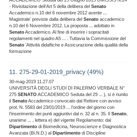
- Rivisitazione dell'Art 5 della delibera del
Senato
Accademico n.10 del 6 novembre 2012 avente ...
Magistrale' previste dalla delibera del
Senato
accademico
n.10 del 6 Novembre 2012. La proposta ... adottato in
Senato
Accademico. Al fine di inserire i sopracitati
regolamenti nel quadro A5 ... . Tuttavia la Commissione del
Senato
'Attività didaftiche e Assicurazione della qualità della
formazione
11. 275-29-01-2019_privacy (49%)
30-mag-2019 11.27.07
UNIVERSITÀ DEGLI STUDI DI PALERMO VERBALE N°
275
SENATO
ACCADEMICO Seduta del 29 ... ), si è riunito
il
Senato
Accademico convocato dal Rettore con avviso
prot. N. 5583 del 23/01/2019 ... l’ordine del giorno con
l’inserimento dei punti aggiuntivi dal n. 32 al n. 35. Il
Senato
,
unanime ... , lettera e) del vigente Regolamento: dal
Dipartimento
di Biomedicina, Neuroscienze e Diagnostica
Avanzata (Bi.N.D.) al
Dipartimento
di Discipline