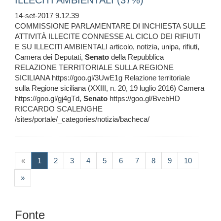
ILLECITI AMBIENTALI (37%)
14-set-2017 9.12.39
COMMISSIONE PARLAMENTARE DI INCHIESTA SULLE
ATTIVITÀ ILLECITE CONNESSE AL CICLO DEI RIFIUTI
E SU ILLECITI AMBIENTALI articolo, notizia, unipa, rifiuti,
Camera dei Deputati,
Senato
della Repubblica
RELAZIONE TERRITORIALE SULLA REGIONE
SICILIANA https://goo.gl/3UwE1g Relazione territoriale
sulla Regione siciliana (XXIII, n. 20, 19 luglio 2016) Camera
https://goo.gl/gj4gTd,
Senato
https://goo.gl/BvebHD
RICCARDO SCALENGHE
/sites/portale/_categories/notizia/bacheca/
(current)
«
1
2
3
4
5
6
7
8
9
10
»
Fonte