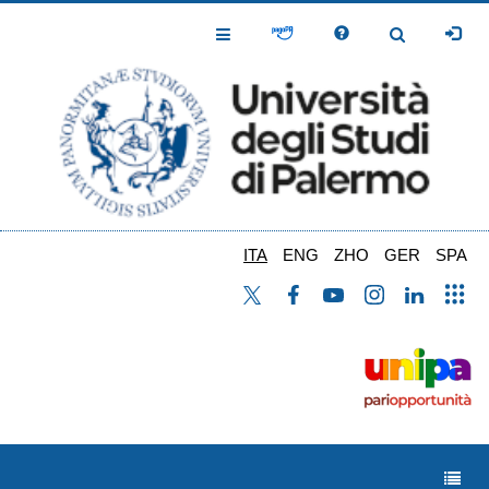
Salta
al
Toggle
Toggle
contenuto
Navigation
Navigation
principale
ITA
ENG
ZHO
GER
SPA