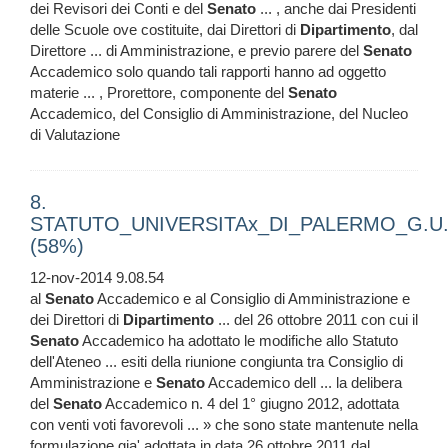
dei Revisori dei Conti e del
Senato
... , anche dai Presidenti
delle Scuole ove costituite, dai Direttori di
Dipartimento
, dal
Direttore ... di Amministrazione, e previo parere del
Senato
Accademico solo quando tali rapporti hanno ad oggetto
materie ... , Prorettore, componente del
Senato
Accademico, del Consiglio di Amministrazione, del Nucleo
di Valutazione
8.
STATUTO_UNIVERSITAx_DI_PALERMO_G.U._
(58%)
12-nov-2014 9.08.54
al
Senato
Accademico e al Consiglio di Amministrazione e
dei Direttori di
Dipartimento
... del 26 ottobre 2011 con cui il
Senato
Accademico ha adottato le modifiche allo Statuto
dell'Ateneo ... esiti della riunione congiunta tra Consiglio di
Amministrazione e
Senato
Accademico dell ... la delibera
del
Senato
Accademico n. 4 del 1° giugno 2012, adottata
con venti voti favorevoli ... » che sono state mantenute nella
formulazione gia' adottata in data 26 ottobre 2011 dal