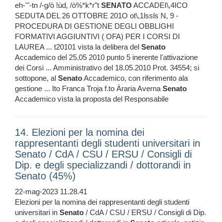
eh-'"-tn /-g/ò !ùd, /ò%*k*r"t
SENATO
ACCADEI\,4ICO
SEDUTA DEL 26 OTTOBRE 201O ot\,1lssls N, 9 -
PROCEDURA DI GESTIONE DEGLI OBBLIGHI
FORMATIVI AGGIUNTIVI ( OFA) PER I CORSI DI
LAUREA ... t20101 vista la delibera del
Senato
Accademico del 25.05 2010 punto 5 inerente l'attivazione
dei Corsi ... Amministrativo del 18.05.2010 Prot. 34554; si
sottopone, al
Senato
Accademico, con riferimento ala
gestione ... Ito Franca Troja f.to Àraria Averna
Senato
Accademico vìsta la proposta del Responsabile
14. Elezioni per la nomina dei
rappresentanti degli studenti universitari in
Senato / CdA / CSU / ERSU / Consigli di
Dip. e degli specializzandi / dottorandi in
Senato (45%)
22-mag-2023 11.28.41
Elezioni per la nomina dei rappresentanti degli studenti
universitari in
Senato
/ CdA / CSU / ERSU / Consigli di Dip.