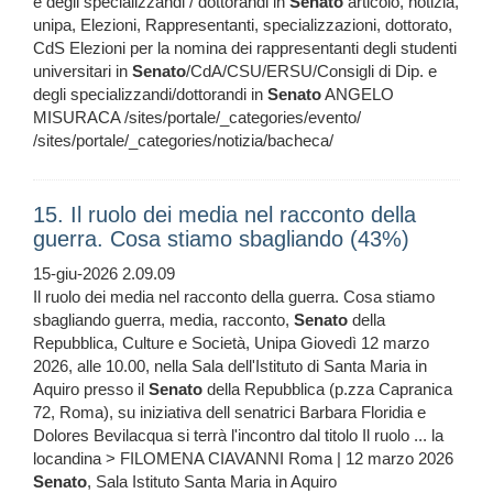
e degli specializzandi / dottorandi in
Senato
articolo, notizia,
unipa, Elezioni, Rappresentanti, specializzazioni, dottorato,
CdS Elezioni per la nomina dei rappresentanti degli studenti
universitari in
Senato
/CdA/CSU/ERSU/Consigli di Dip. e
degli specializzandi/dottorandi in
Senato
ANGELO
MISURACA /sites/portale/_categories/evento/
/sites/portale/_categories/notizia/bacheca/
15. Il ruolo dei media nel racconto della
guerra. Cosa stiamo sbagliando (43%)
15-giu-2026 2.09.09
Il ruolo dei media nel racconto della guerra. Cosa stiamo
sbagliando guerra, media, racconto,
Senato
della
Repubblica, Culture e Società, Unipa Giovedì 12 marzo
2026, alle 10.00, nella Sala dell'Istituto di Santa Maria in
Aquiro presso il
Senato
della Repubblica (p.zza Capranica
72, Roma), su iniziativa dell senatrici Barbara Floridia e
Dolores Bevilacqua si terrà l'incontro dal titolo Il ruolo ... la
locandina > FILOMENA CIAVANNI Roma | 12 marzo 2026
Senato
, Sala Istituto Santa Maria in Aquiro