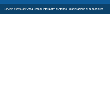
Servizio curato dall'
Area Sistemi Informativi di Ateneo
|
Dichiarazione di accessibilità