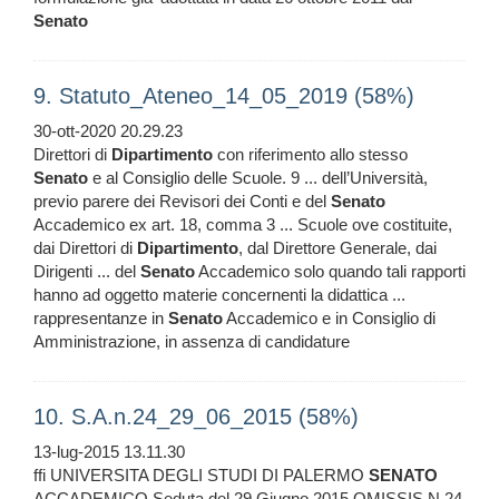
Senato
9. Statuto_Ateneo_14_05_2019 (58%)
30-ott-2020 20.29.23
Direttori di
Dipartimento
con riferimento allo stesso
Senato
e al Consiglio delle Scuole. 9 ... dell’Università,
previo parere dei Revisori dei Conti e del
Senato
Accademico ex art. 18, comma 3 ... Scuole ove costituite,
dai Direttori di
Dipartimento
, dal Direttore Generale, dai
Dirigenti ... del
Senato
Accademico solo quando tali rapporti
hanno ad oggetto materie concernenti la didattica ...
rappresentanze in
Senato
Accademico e in Consiglio di
Amministrazione, in assenza di candidature
10. S.A.n.24_29_06_2015 (58%)
13-lug-2015 13.11.30
ffi UNIVERSITA DEGLI STUDI DI PALERMO
SENATO
ACCADEMICO Seduta del 29 Giugno 2015 OMISSIS N.24