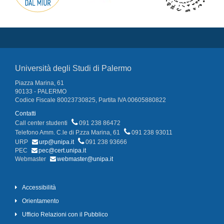
Università degli Studi di Palermo
Piazza Marina, 61
90133 - PALERMO
Codice Fiscale 80023730825, Partita IVA 00605880822
Contatti
Call center studenti
091 238 86472
Telefono Amm. C.le di P.zza Marina, 61
091 238 93011
URP
urp@unipa.it
091 238 93666
PEC
pec@cert.unipa.it
Webmaster
webmaster@unipa.it
Accessibilità
Orientamento
Ufficio Relazioni con il Pubblico