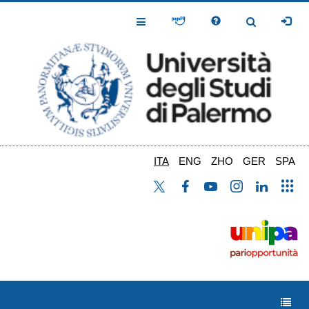
Salta
al
Toggle
Toggle
contenuto
Navigation
Navigation
principale
ITA
ENG
ZHO
GER
SPA