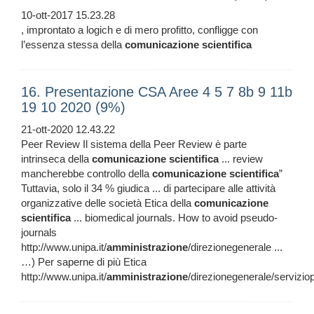
10-ott-2017 15.23.28
, improntato a logich e di mero profitto, confligge con
l’essenza stessa della
comunicazione
scientifica
16. Presentazione CSA Aree 4 5 7 8b 9 11b
19 10 2020 (9%)
21-ott-2020 12.43.22
Peer Review Il sistema della Peer Review è parte
intrinseca della
comunicazione
scientifica
... review
mancherebbe controllo della
comunicazione
scientifica
”
Tuttavia, solo il 34 % giudica ... di partecipare alle attività
organizzative delle società Etica della
comunicazione
scientifica
... biomedical journals. How to avoid pseudo-
journals
http://www.unipa.it/
amministrazione
/direzionegenerale ...
…) Per saperne di più Etica
http://www.unipa.it/
amministrazione
/direzionegenerale/servizio