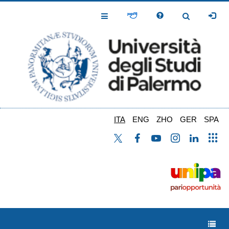
Salta
al
Toggle
Toggle
contenuto
Navigation
Navigation
principale
ITA
ENG
ZHO
GER
SPA