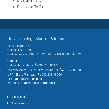
Dipartimenti(75)
Personale TA(2)
Università degli Studi di Palermo
Piazza Marina, 61
90133 - PALERMO
Codice Fiscale 80023730825, Partita IVA 00605880822
Contatti
Call center studenti
091 238 86472
Telefono Amm. C.le di P.zza Marina, 61
091 238 93011
URP
urp@unipa.it
091 238 93666
PEC
pec@cert.unipa.it
Webmaster
webmaster@unipa.it
Accessibilità
Orientamento