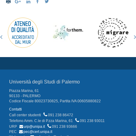
Università degli Studi di Palermo
Piazza Marina, 61
90133 - PALERMO
Codice Fiscale 80023730825, Partita IVA 00605880822
Contatti
Call center studenti
091 238 86472
Telefono Amm. C.le di P.zza Marina, 61
091 238 93011
URP
urp@unipa.it
091 238 93666
PEC
pec@cert.unipa.it