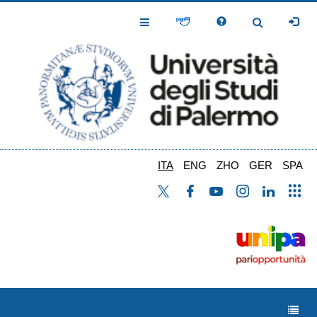
Salta
al
Toggle
Toggle
contenuto
Navigation
Navigation
principale
ITA
ENG
ZHO
GER
SPA