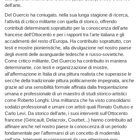
dell'arte.
Del Guercio ha coniugato, nella sua lunga stagione di ricerca,
l'attività di critico militante con quella di storico, offrendo
contributi determinanti soprattutto per la conoscenza dell'arte
francese dell'Ottocento e per i rapporti tra l'arte italiana e gli
accadimenti del resto d'Europa. Ha contribuito soprattutto, con
testi e mostre pionieristiche, alla divulgazione nel nostro paese
degli eventi delle avanguardie tedesche e russo-sovietiche.
Come critico militante, Del Guercio ha contribuito in maniera
determinante, con testi e organizzazione di mostre,
all'affermazione in Italia di una pittura realista che superasse le
secche della tradizionale pittura politicamente impegnata, anche
grazie ad una sensibilità formale affinata dalla frequentazione
umana e professionale di un maestro di studi storico-artistici
come Roberto Longhi. Una militanza che ha visto consolidarsi
sodalizi professionali e umani con artisti quali Renato Guttuso e
Carlo Levi. Da storico dell'arte, i suoi interventi sull'Ottocento
francese (Géricault, Delacroix, Courbet...) hanno contribuito ad
affinare anche nel nostro paese la conoscenza di un periodo
fondamentale per l'affermarsi di un concetto di modernità
nell'arte. Interventi accompagnati da una attenzione non