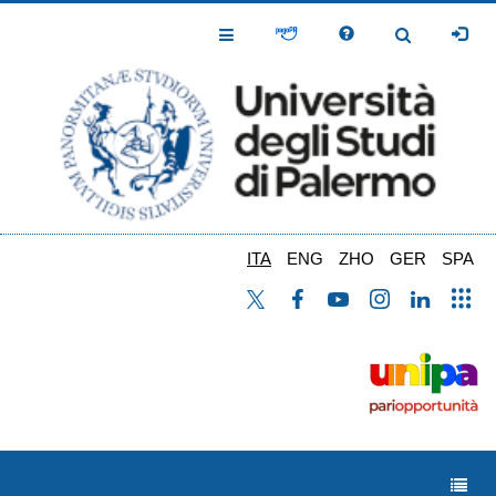
Salta
al
Toggle
Toggle
contenuto
Navigation
Navigation
principale
ITA
ENG
ZHO
GER
SPA