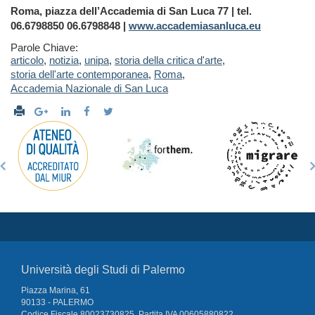
Roma, piazza dell’Accademia di San Luca 77 | tel.
06.6798850 06.6798848 |
www.accademiasanluca.eu
Parole Chiave:
articolo
,
notizia
,
unipa
,
storia della critica d'arte
,
storia dell'arte contemporanea
,
Roma
,
Accademia Nazionale di San Luca
Università degli Studi di Palermo
Piazza Marina, 61
90133 - PALERMO
Codice Fiscale 80023730825, Partita IVA 00605880822