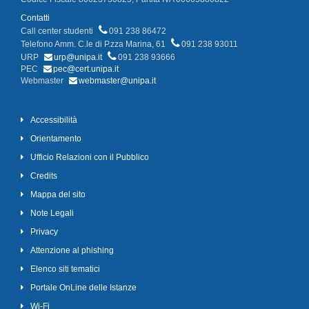
Contatti
Call center studenti
091 238 86472
Telefono Amm. C.le di P.zza Marina, 61
091 238 93011
URP
urp@unipa.it
091 238 93666
PEC
pec@cert.unipa.it
Webmaster
webmaster@unipa.it
Accessibilità
Orientamento
Ufficio Relazioni con il Pubblico
Credits
Mappa del sito
Note Legali
Privacy
Attenzione al phishing
Elenco siti tematici
Portale OnLine delle Istanze
Wi-Fi