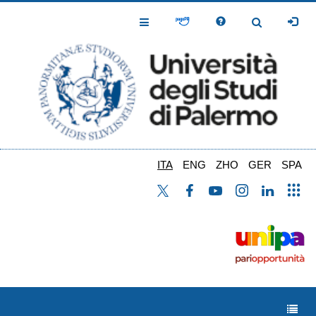
Salta
al
Toggle
Toggle
contenuto
Navigation
Navigation
principale
ITA
ENG
ZHO
GER
SPA