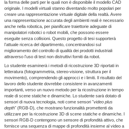
la forma delle parti per le quali non è disponibile il modello CAD
originale. I modelli virtuali stanno diventando molto popolari per
creare una rappresentazione virtuale digitale della realtà. Avere
una rappresentazione accurata degli ambienti reali è necessario
anche nella robotica, per pianificare traiettorie adeguate di
manipolatori robotici o robot mobili, che possono essere
eseguite senza collisioni. Questo progetto di tesi supporterà
l'attuale ricerca del dipartimento, concentrandosi sul
miglioramento del controllo di qualità dei prodotti industriali
attraverso l'uso di test non distruttivi forniti da robot.
Lo studente esaminerà i metodi di ricostruzione 3D riportati in
letteratura (fotogrammetria, stereo-visione, struttura per il
movimento), comprendendo gli approcci e i limiti. Il risultato del
lavoro dello studente dovrebbe consistere in avanzamenti
importanti, verso un nuovo metodo per la ricostruzione in tempo
reale di scene statiche e dinamiche. Lo studente sarà dotato di
sensori di nuova tecnologia, noti come sensori "
video plus
depth
" (RGB-D), che mostrano funzionalità promettenti da
utilizzare per la ricostruzione 3D di scene statiche e dinamiche. I
sensori RGB-D contengono un sensore di profondità attivo, che
fornisce una sequenza di mappe di profondità insieme al video a