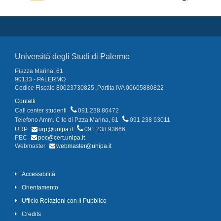
Università degli Studi di Palermo
Piazza Marina, 61
90133 - PALERMO
Codice Fiscale 80023730825, Partita IVA 00605880822
Contatti
Call center studenti
091 238 86472
Telefono Amm. C.le di P.zza Marina, 61
091 238 93011
URP
urp@unipa.it
091 238 93666
PEC
pec@cert.unipa.it
Webmaster
webmaster@unipa.it
Accessibilità
Orientamento
Ufficio Relazioni con il Pubblico
Credits