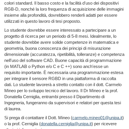
colori standard. Il basso costo e la facilità d'uso dei dispositivi
RGB-D, nonché la loro frequenza di acquisizione delle immagini
insieme alla profondità, dovrebbero renderli adatti per essere
utilizzati in questo lavoro di tesi proposto.
Lo studente dovrebbe essere interessato a partecipare a un
progetto di ricerca per un periodo di 5-8 mesi. Idealmente, lo
studente dovrebbe avere solide competenze in matematica e
geometria, buona conoscenza dei principi di misurazione
dimensionale (accuratezza, ripetibilità, tolleranze) e competenza
nell'uso del software CAD. Buone capacità di programmazione
(in MATLAB o Python e/o C e C ++) sono anch'esse un
requisito importante. È necessaria una programmazione estesa
per integrare il sensore RGBD in una piattaforma di raccolta
dati. Lo studente lavorerà a stretto contatto con il dott. Carmelo
Mineo per lo sviluppo tecnico del lavoro. Il Dr Mineo e la prof.
Donatella Cerniglia, entrambi presso il Dipartimento di
Ingegneria, fungeranno da supervisori e relatori per questa tesi
di laurea.
Si prega di contattare il Dott. Mineo (
carmelo.mineo01@unipa.it
)
o
la prof. Cerniglia (
donatella.cerniglia@unipa.it
) per ricevere