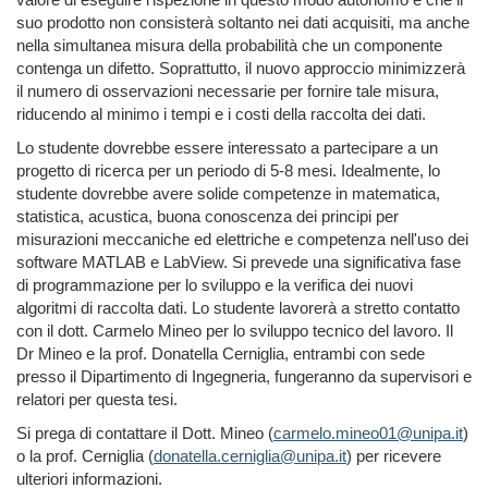
suo prodotto non consisterà soltanto nei dati acquisiti, ma anche
nella simultanea misura della probabilità che un componente
contenga un difetto. Soprattutto, il nuovo approccio minimizzerà
il numero di osservazioni necessarie per fornire tale misura,
riducendo al minimo i tempi e i costi della raccolta dei dati.
Lo studente dovrebbe essere interessato a partecipare a un
progetto di ricerca per un periodo di 5-8 mesi. Idealmente, lo
studente dovrebbe avere solide competenze in matematica,
statistica, acustica, buona conoscenza dei principi per
misurazioni meccaniche ed elettriche e competenza nell'uso dei
software MATLAB e LabView. Si prevede una significativa fase
di programmazione per lo sviluppo e la verifica dei nuovi
algoritmi di raccolta dati. Lo studente lavorer
à
a stretto contatto
con il dott. Carmelo Mineo per lo sviluppo tecnico del lavoro. Il
Dr Mineo e la prof. Donatella Cerniglia, entrambi con sede
presso il Dipartimento di Ingegneria, funger
anno
da supervisori e
relatori per questa tesi.
Si prega di contattare il Dott. Mineo (
carmelo.mineo01@unipa.it
)
o
la prof. Cerniglia (
donatella.cerniglia@unipa.it
) per ricevere
ulteriori informazioni.