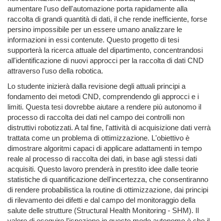
aumentare l'uso dell'automazione porta rapidamente alla
raccolta di grandi quantità di dati, il che rende inefficiente, forse
persino impossibile per un essere umano analizzare le
informazioni in essi contenute. Questo progetto di tesi
supporterà la ricerca attuale del dipartimento, concentrandosi
all'identificazione di nuovi approcci per la raccolta di dati CND
attraverso l'uso della robotica.
Lo studente inizierà dalla revisione degli attuali principi a
fondamento dei metodi CND, comprendendo gli approcci e i
limiti. Questa tesi dovrebbe aiutare a rendere più autonomo il
processo di raccolta dei dati nel campo dei controlli non
distruttivi robotizzati. A tal fine, l'attività di acquisizione dati verrà
trattata come un problema di ottimizzazione. L'obiettivo è
dimostrare algoritmi capaci di applicare adattamenti in tempo
reale al processo di raccolta dei dati, in base agli stessi dati
acquisiti. Questo lavoro prenderà in prestito idee dalle teorie
statistiche di quantificazione dell'incertezza, che consentiranno
di rendere probabilistica la routine di ottimizzazione, dai principi
di rilevamento dei difetti e dal campo del monitoraggio della
salute delle strutture (Structural Health Monitoring - SHM). Il
valore di eseguire l'ispezione in questo modo autonomo è che il