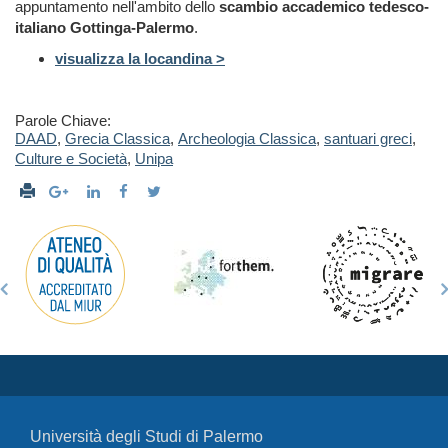
appuntamento nell'ambito dello
scambio accademico tedesco-
italiano Gottinga-Palermo
.
visualizza la locandina >
Parole Chiave:
DAAD
,
Grecia Classica
,
Archeologia Classica
,
santuari greci
,
Culture e Società
,
Unipa
Università degli Studi di Palermo