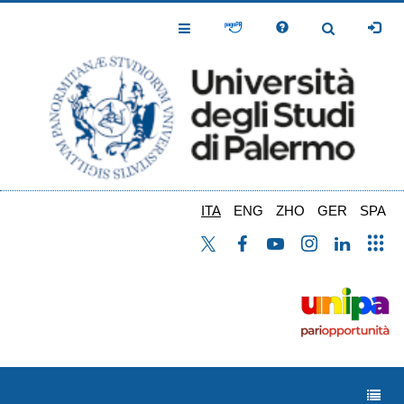
Salta
al
Toggle
Toggle
contenuto
Navigation
Navigation
principale
ITA
ENG
ZHO
GER
SPA