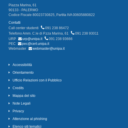
Piazza Marina, 61
90133 - PALERMO
Codice Fiscale 80023730825, Partita IVA 00605880822
Contatti
Call center studenti
091 238 86472
Telefono Amm. C.le di P.zza Marina, 61
091 238 93011
URP
urp@unipa.it
091 238 93666
PEC
pec@cert.unipa.it
Webmaster
webmaster@unipa.it
Accessibilità
Orientamento
Ufficio Relazioni con il Pubblico
Credits
Mappa del sito
Note Legali
Privacy
Attenzione al phishing
Elenco siti tematici