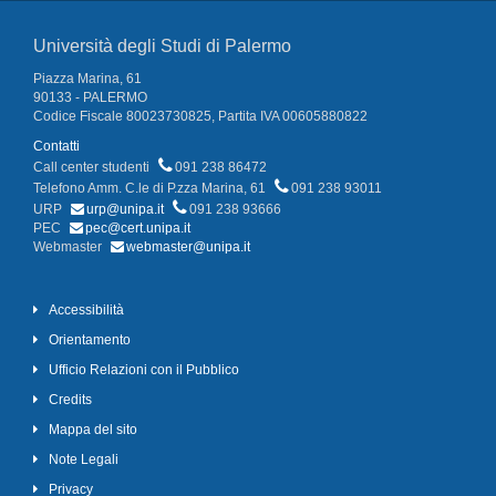
Università degli Studi di Palermo
Piazza Marina, 61
90133 - PALERMO
Codice Fiscale 80023730825, Partita IVA 00605880822
Contatti
Call center studenti
091 238 86472
Telefono Amm. C.le di P.zza Marina, 61
091 238 93011
URP
urp@unipa.it
091 238 93666
PEC
pec@cert.unipa.it
Webmaster
webmaster@unipa.it
Accessibilità
Orientamento
Ufficio Relazioni con il Pubblico
Credits
Mappa del sito
Note Legali
Privacy