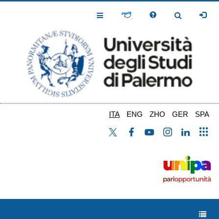
Salta
al
Toggle
Toggle
contenuto
Navigation
Navigation
principale
ITA
ENG
ZHO
GER
SPA