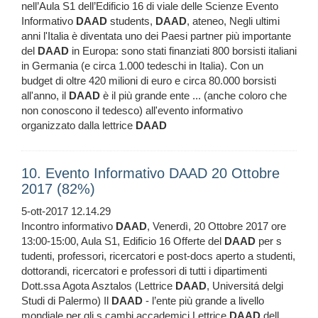
nell’Aula S1 dell’Edificio 16 di viale delle Scienze Evento
Informativo
DAAD
students,
DAAD
, ateneo, Negli ultimi
anni l'Italia è diventata uno dei Paesi partner più importante
del
DAAD
in Europa: sono stati finanziati 800 borsisti italiani
in Germania (e circa 1.000 tedeschi in Italia). Con un
budget di oltre 420 milioni di euro e circa 80.000 borsisti
all'anno, il
DAAD
è il più grande ente ... (anche coloro che
non conoscono il tedesco) all'evento informativo
organizzato dalla lettrice
DAAD
10. Evento Informativo DAAD 20 Ottobre
2017 (82%)
5-ott-2017 12.14.29
Incontro informativo
DAAD
, Venerdì, 20 Ottobre 2017 ore
13:00-15:00, Aula S1, Edificio 16 Offerte del
DAAD
per s
tudenti, professori, ricercatori e post-docs aperto a studenti,
dottorandi, ricercatori e professori di tutti i dipartimenti
Dott.ssa Agota Asztalos (Lettrice
DAAD
, Universitá delgi
Studi di Palermo) Il
DAAD
- l’ente più grande a livello
mondiale per gli s cambi accademici Lettrice
DAAD
dell