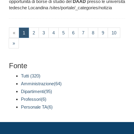
opportunità di borse di studio del
DAAD
presso le università
tedesche Locandina /sites/portale/_categories/notizia
(current)
«
1
2
3
4
5
6
7
8
9
10
»
Fonte
Tutti (320)
Amministrazione(64)
Dipartimenti(95)
Professori(6)
Personale TA(6)