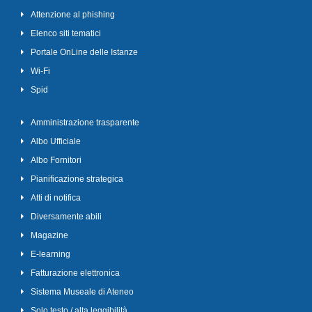
Attenzione al phishing
Elenco siti tematici
Portale OnLine delle Istanze
Wi-Fi
Spid
Amministrazione trasparente
Albo Ufficiale
Albo Fornitori
Pianificazione strategica
Atti di notifica
Diversamente abili
Magazine
E-learning
Fatturazione elettronica
Sistema Museale di Ateneo
Solo testo / alta leggibilità