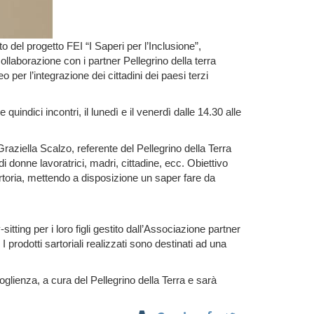
o del progetto FEI “I Saperi per l’Inclusione”,
llaborazione con i partner Pellegrino della terra
er l’integrazione dei cittadini dei paesi terzi
quindici incontri, il lunedì e il venerdì dalle 14.30 alle
Graziella Scalzo, referente del Pellegrino della Terra
di donne lavoratrici, madri, cittadine, ecc. Obiettivo
artoria, mettendo a disposizione un saper fare da
itting per i loro figli gestito dall’Associazione partner
prodotti sartoriali realizzati sono destinati ad una
oglienza, a cura del Pellegrino della Terra e sarà