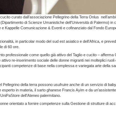
 cucito curato dall’associazione Pellegrino della Terra Onlus nell’ambit
 (Dipartimento di Scienze Umanistiche dell’Università di Palermo) in co
e e Kappelle Comunicazione & Eventi e cofinanziato dal Fondo Europeo p
onalità, in particolar modo del sud est asiatico e dell’Africa, e prevede 
ale di 60 ore.
ento professionale come quello già attivo del Taglio e cucito – afferma 
 attivo re-inserimento sociale delle donne migranti nei molteplici ruoli 
artecipanti competenze di base nella complessa e variegata arte della s
el Pellegrino della terra possono usufruire anche di un servizio di baby-s
 esperto in materia, il sarto ghanese Francis Ayim e da un’assistente I 
ng UniPaStore dell’Ateneo palermitano.
donne orientato a fornire competenze sulla Gestione di strutture di acc