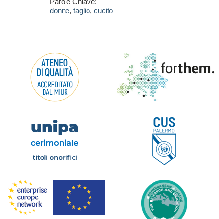
Parole Chiave:
donne
,
taglio
,
cucito