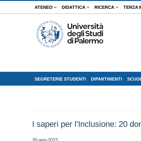
Salta
ATENEO
DIDATTICA
RICERCA
TERZA 
al
contenuto
principale
SEGRETERIE STUDENTI
DIPARTIMENTI
SCUOL
I saperi per l'Inclusione: 20 do
30-gen-2015