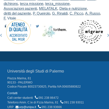
dichirons
,
terza missione
,
terza_missione
,
Associazioni pazienti
,
MELATALK
,
Dieta e nutrizione
,
diritti del paziente
,
P. Queirolo
,
G. Rinaldi
,
C. Picco
,
A. Russo
,
F. Vitale
Università degli Studi di Palermo
Piazza Marina, 61
90133 - PALERMO
Codice Fiscale 80023730825, Partita IVA 00605880822
Contatti
Call center studenti
091 238 86472
Telefono Amm. C.le di P.zza Marina, 61
091 238 93011
URP
urp@unipa.it
091 238 93666