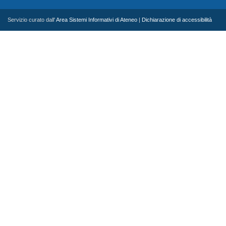
Servizio curato dall'
Area Sistemi Informativi di Ateneo
|
Dichiarazione di accessibilità