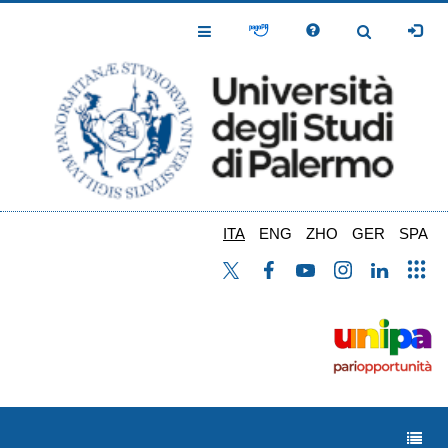
Salta
al
Toggle
Toggle
contenuto
Navigation
Navigation
principale
ITA
ENG
ZHO
GER
SPA