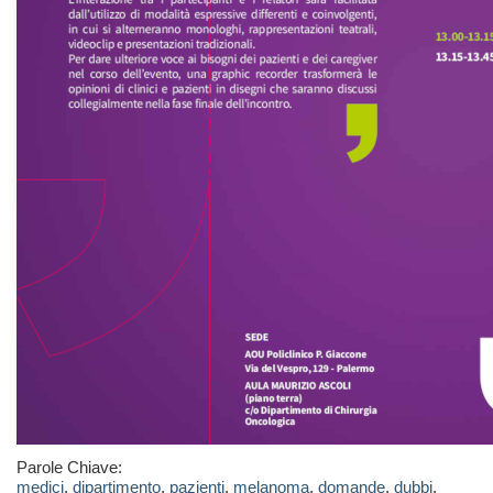
Parole Chiave:
medici
,
dipartimento
,
pazienti
,
melanoma
,
domande
,
dubbi
,