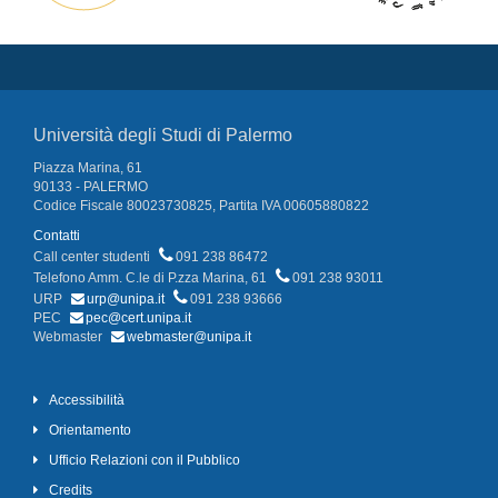
Università degli Studi di Palermo
Piazza Marina, 61
90133 - PALERMO
Codice Fiscale 80023730825, Partita IVA 00605880822
Contatti
Call center studenti
091 238 86472
Telefono Amm. C.le di P.zza Marina, 61
091 238 93011
URP
urp@unipa.it
091 238 93666
PEC
pec@cert.unipa.it
Webmaster
webmaster@unipa.it
Accessibilità
Orientamento
Ufficio Relazioni con il Pubblico
Credits