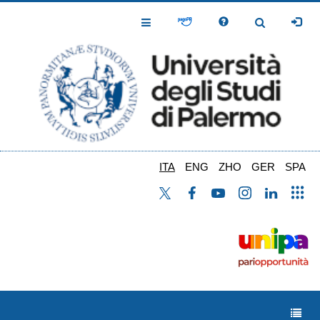
Salta
al
Toggle
Toggle
contenuto
Navigation
Navigation
principale
ITA
ENG
ZHO
GER
SPA