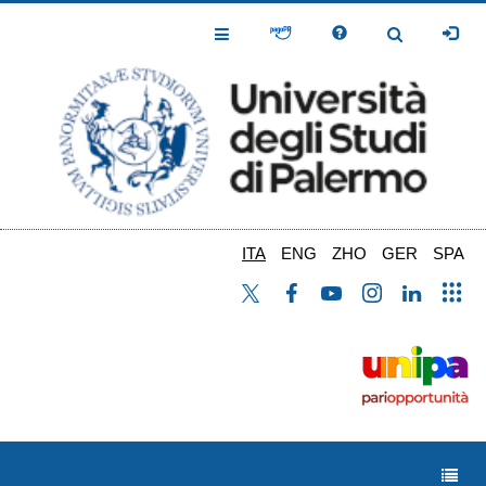
Salta
al
Toggle
Toggle
contenuto
Navigation
Navigation
principale
ITA
ENG
ZHO
GER
SPA