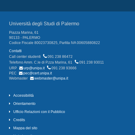
Università degli Studi di Palermo
Piazza Marina, 61
90133 - PALERMO
Codice Fiscale 80023730825, Partita IVA 00605880822
Contatti
Call center studenti
091 238 86472
Telefono Amm. C.le di P.zza Marina, 61
091 238 93011
URP
urp@unipa.it
091 238 93666
PEC
pec@cert.unipa.it
Webmaster
webmaster@unipa.it
Accessibilità
Orientamento
Ufficio Relazioni con il Pubblico
Credits
Mappa del sito