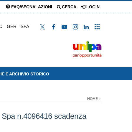
FAQ/SEGNALAZIONI
CERCA
LOGIN
O
GER
SPA
HE E ARCHIVIO STORICO
HOME
it Spa n.4096416 scadenza