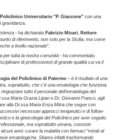
Policlinico Universitario "P. Giaccone"
con una
i gravidanza.
istenza
- ha dichiarato
Fabrizio Micari
,
Rettore
unto di riferimento, non solo per la Sicilia, ma come
anche a livello nazionale
”.
 per tutta la nostra comunità
- ha commentato
iplinare di professionisti di grande qualità cui va il
ogia del Policlinico di Palermo
–
è il risultato di una
stra, soprattutto, che c’è una ematologia che funziona;
ingraziare tutto il personale dell’ematologia del
r.ssa Maria Grazia Lipari e Dr. Giovanni Franco, agli
olare alla Dr.ssa Maria Enza Mitra che segue con
uccessivi necessari approcci terapeutici e di follow-
ostico e la ginecologia del Policlinico per aver seguito
 professionale, ma soprattutto umana, consiste
lcuni anni: curare la malattia con farmaci “mirati al
plasie ematologiche. Stiamo infatti trasformando