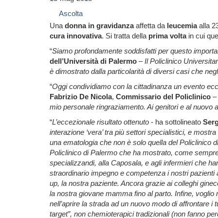
Ascolta
Una
donna in gravidanza
affetta da
leucemia
alla 2
cura innovativa
. Si tratta della
prima volta
in cui que
“
Siamo profondamente soddisfatti per questo important
dell’Università di Palermo
–
Il Policlinico Universi
è dimostrato dalla particolarità di diversi casi che neg
“
Oggi condividiamo con la cittadinanza un evento ecce
Fabrizio De Nicola
,
Commissario del Policlinico
mio personale ringraziamento. Ai genitori e al nuovo ar
“
L’eccezionale risultato ottenuto
- ha sottolineato
Serg
interazione ‘vera’ tra più settori specialistici, e mos
una ematologia che non è solo quella del Policlinico di
Policlinico di Palermo che ha mostrato, come sempre, 
specializzandi, alla Caposala, e agli infermieri che h
straordinario impegno e competenza i nostri pazienti a
up, la nostra paziente. Ancora grazie ai colleghi gineco
la nostra giovane mamma fino al parto. Infine, voglio
nell’aprire la strada ad un nuovo modo di affrontare i
target”, non chemioterapici tradizionali (non fanno per