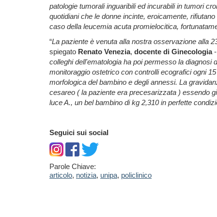
patologie tumorali inguaribili ed incurabili in tumori 
quotidiani che le donne incinte, eroicamente, rifiutano
caso della leucemia acuta promielocitica, fortunatame
“
La paziente è venuta alla nostra osservazione alla 23°
spiegato
Renato Venezia
,
docente di Ginecologia
colleghi dell'ematologia ha poi permesso la diagnosi 
monitoraggio ostetrico con controlli ecografici ogni 1
morfologica del bambino e degli annessi. La gravidanz
cesareo ( la paziente era precesarizzata ) essendo già
luce A., un bel bambino di kg 2,310 in perfette condizi
Seguici sui social
Parole Chiave:
articolo
,
notizia
,
unipa
,
policlinico