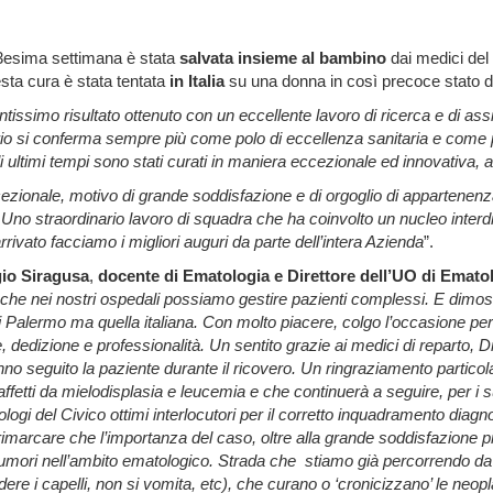
3esima settimana è stata
salvata insieme al bambino
dai medici del
sta cura è stata tentata
in Italia
su una donna in così precoce stato d
issimo risultato ottenuto con un eccellente lavoro di ricerca e di ass
tario si conferma sempre più come polo di eccellenza sanitaria e come p
li ultimi tempi sono stati curati in maniera eccezionale ed innovativa, 
zionale, motivo di grande soddisfazione e di orgoglio di appartenenza
–
Uno straordinario lavoro di squadra che ha coinvolto un nucleo interdisc
rivato facciamo i migliori auguri da parte dell’intera Azienda
”.
io Siragusa
,
docente di Ematologia e Direttore dell’UO di Ematol
tra che nei nostri ospedali possiamo gestire pazienti complessi. E dimo
 Palermo ma quella italiana. Con molto piacere, colgo l’occasione per r
dedizione e professionalità. Un sentito grazie ai medici di reparto, D
anno seguito la paziente durante il ricovero. Un ringraziamento partic
ffetti da mielodisplasia e leucemia e che continuerà a seguire, per i s
logi del Civico ottimi interlocutori per il corretto inquadramento diagn
 rimarcare che l’importanza del caso, oltre alla grande soddisfazione
 tumori nell’ambito ematologico. Strada che
stiamo già percorrendo da a
dere i capelli, non si vomita, etc), che curano o ‘cronicizzano’ le neo