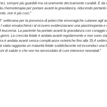
cronici, sempre più guaribili ma sicuramente decisamente curabili. E da 
 la chemioterapia per portare avanti la gravidanza, riducendo pertanto a
nte, non è più così.
”
 settimana per la presenza di petecchie emorragiche cutanee agli arti i
-
I valori ematochimici al ricovero evidenziavano una piastrinopenia e 
di leucemia. La paziente ha portato avanti la gravidanza con coraggio 
5 giorni. La crescita fetale è andata avanti regolarmente e non sono st
a è andata avanti senza complicanze ostetriche fino alla 35,4 settiman
 stata raggiunta un maturità fetale soddisfacente ed essendoci una buo
oni di salute e che non ha necessitato di cure intensive neonatali
.”