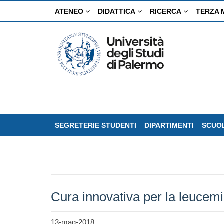
Salta
ATENEO
DIDATTICA
RICERCA
TERZA 
al
contenuto
principale
SEGRETERIE STUDENTI
DIPARTIMENTI
SCUOL
Cura innovativa per la leucemi
13-mag-2018