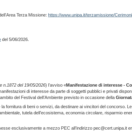
 dell'Area Terza Missione:
https://www.unipa.it/terzamissione/Cerimoni
e
del 5/06/2026.
e n.1872 del 19/05/2026
) l’avviso «
Manifestazione di interesse - C
manifestazioni di interesse da parte di soggetti pubblici e privati dispon
l’ambito del Festival dell’Ambiente previsto in occasione della
Giornat
fornitura di beni o servizi, da destinare ai vincitori del concorso. L
lità ambientale, tutela dell’ecosistema, economia circolare, risparmio en
messe esclusivamente a mezzo PEC all’indirizzo pec@cert.unipa.it en