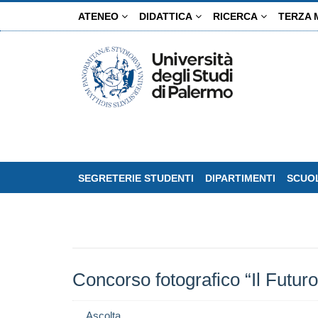
Salta
ATENEO
DIDATTICA
RICERCA
TERZA 
al
contenuto
principale
SEGRETERIE STUDENTI
DIPARTIMENTI
SCUOL
Concorso fotografico “Il Futuro
Ascolta