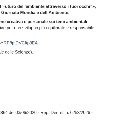
Il Futuro dell’ambiente attraverso i tuoi occhi”
»,
a
Giornata Mondiale dell’Ambiente
.
ione creativa e personale sui temi ambientali
tive per uno sviluppo più equilibrato e responsabile -
e/f4YRP8ptDVCftp8EA
le delle Scienze).
03864 del 03/06/2026 - Rep. Decreti n. 6253/2026 -