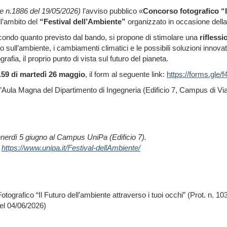
e n.1886 del 19/05/2026)
l’avviso pubblico
«
Concorso fotografico
“
l’ambito del
“Festival dell’Ambiente”
organizzato in occasione dell
secondo quanto previsto dal bando, si propone di stimolare una
rifless
no sull’ambiente, i cambiamenti climatici e le possibili soluzioni innova
rafia, il proprio punto di vista sul futuro del pianeta.
3.59 di martedì 26 maggio
, il form al seguente link:
https://forms.gl
ll’Aula Magna del Dipartimento di Ingegneria (Edificio 7, Campus di Via
enerdì 5 giugno al Campus UniPa (Edificio 7).
:
https://www.unipa.it/Festival-dellAmbiente/
ografico “Il Futuro dell’ambiente attraverso i tuoi occhi” (Prot. n. 1
del 04/06/2026)