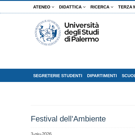
Salta
ATENEO
DIDATTICA
RICERCA
TERZA 
al
contenuto
principale
SEGRETERIE STUDENTI
DIPARTIMENTI
SCUOL
Festival dell'Ambiente
3-giu-2026