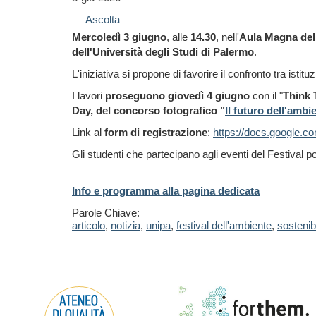
Ascolta
Mercoledì 3 giugno
, alle
14.30
, nell'
Aula Magna dell
dell'Università degli Studi di Palermo
.
L'iniziativa si propone di favorire il confronto tra istit
I lavori
proseguono giovedì 4 giugno
con il "
Think 
Day, del concorso fotografico "
Il futuro dell'ambi
Link al
form di registrazione
:
https://docs.google.c
Gli studenti che partecipano agli eventi del Festival po
Info e programma alla pagina dedicata
Parole Chiave:
articolo
,
notizia
,
unipa
,
festival dell'ambiente
,
sostenibi