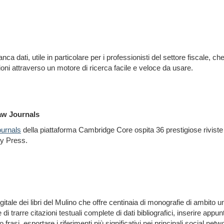
ca dati, utile in particolare per i professionisti del settore fiscale, c
oni attraverso un motore di ricerca facile e veloce da usare.
aw Journals
urnals
della piattaforma Cambridge Core ospita 36 prestigiose riviste 
ty Press.
igitale dei libri del Mulino che offre centinaia di monografie di ambito 
i trarre citazioni testuali complete di dati bibliografici, inserire appun
frasi, esportare i riferimenti più significativi nei principali social net