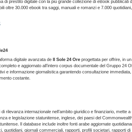
 di prestito digitale con la più grande collezione di eBook pubblicati d
ibili oltre 30.000 ebook tra saggi, manuali e romanzi e 7.000 quotidian
k
le24
taforma digitale avanzata de
Il Sole 24 Ore
progettata per offrire, in 
o completo e aggiornato all’intero corpus documentale del Gruppo 2
ativi e informazione giornalistica garantendo consultazione immediata
namento costante.
 di rilevanza internazionale nell’ambito giuridico e finanziario, mette 
denza e legislazione statunitense, inglese, dei paesi del Commonwealth
tunitense. Il database include inoltre fonti arabe aggiornate quotidiana
, quotidiani, giornali commerciali, rapporti, profili societari, rapporti d