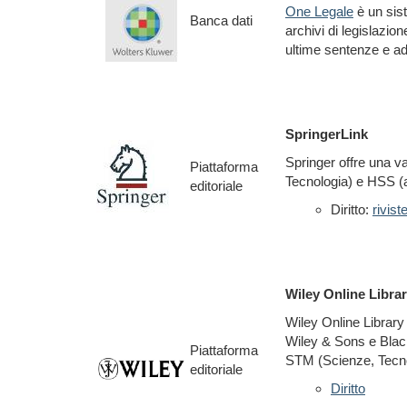
One Legale
è un siste
Banca dati
archivi di legislazio
ultime sentenze e ad
SpringerLink
Springer offre una va
Piattaforma
Tecnologia) e HSS (a
editoriale
Diritto:
rivist
Wiley Online Libra
Wiley Online Library 
Wiley & Sons e Blackw
Piattaforma
STM (Scienze, Tecno
editoriale
Diritto