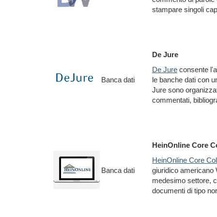
stampare singoli capi
De Jure
De Jure
consente l'a
Banca dati
le banche dati con una
Jure sono organizzati
commentati, bibliogra
HeinOnline Core Co
HeinOnline Core Col
Banca dati
giuridico americano W
medesimo settore, ch
documenti di tipo nor