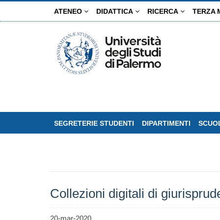
Salta
ATENEO
DIDATTICA
RICERCA
TERZA 
al
contenuto
principale
SEGRETERIE STUDENTI
DIPARTIMENTI
SCUOL
Collezioni digitali di giurispru
20-mar-2020