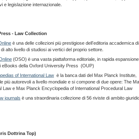
i e legislazione internazionale.
Press - Law Collection
nline
è una delle collezioni più prestigiose dell'editoria accademica d
 di alto livello di studiosi ai vertici del proprio settore.
Online
(OSO) è una vasta piattaforma editoriale, in rapida espansione,
di eBooks della Oxford University Press (OUP)
edias of International Law
è la banca dati del Max Planck Institute, u
nale più autorevoli a livello mondiale e si compone di due opere:
The Ma
nal Law e
Max Planck Encyclopedia of International Procedural Law
w journals
è una straordinaria collezione di 56 riviste di ambito giurid
ris Dottrina Top)