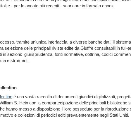
toli e - per le annate più recenti - scaricare in formato ebook.
ccesso, tramite un'unica interfaccia, a diverse banche dati. Il sistema
 selezione delle principali riviste edite da Giuffrè consultabili in full-t
 in sezioni: giurisprudenza, fonti normative, dottrina, codici commenta
fia e strumenti.
llection
lection
è una vasta raccolta di documenti giuridici digitalizzati, progett
illiam S. Hein con la compartecipazione delle principali biblioteche st
e hanno messo a disposizione il loro posseduto per la riproduzione d
mativo e collezioni di periodici editi prevalentemente negli Stati Uniti.