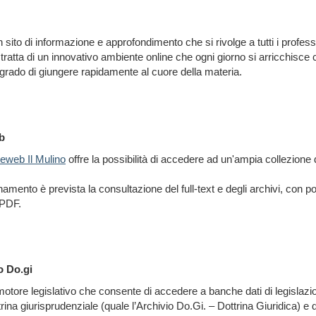
 sito di informazione e approfondimento che si rivolge a tutti i profes
 tratta di un innovativo ambiente online che ogni giorno si arricchisce c
in grado di giungere rapidamente al cuore della materia.
b
teweb Il Mulino
offre la possibilità di accedere ad un'ampia collezione d
onamento è prevista la consultazione del full-text e degli archivi, con pos
 PDF.
o Do.gi
tore legislativo che consente di accedere a banche dati di legislazi
rina giurisprudenziale (quale l’Archivio Do.Gi. – Dottrina Giuridica) e di