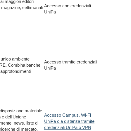
ai maggiori editori
Accesso con credenziali
i, magazine, settimanali
UniPa
un unico ambiente
Accesso tramite credenziali
4 ORE. Combina banche
UniPa
, approfondimenti
a disposizione materiale
Accesso Campus, Wi-Fi
 e dell'Unione
UniPa o a distanza tramite
mente, news, liste di
credenziali UniPa o VPN
i ricerche di mercato,