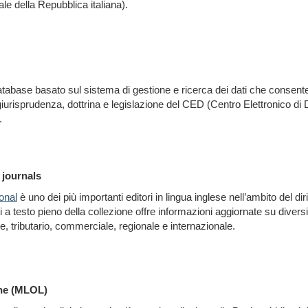
ale della Repubblica italiana).
atabase basato sul sistema di gestione e ricerca dei dati che consent
 giurisprudenza, dottrina e legislazione del CED (Centro Elettronico d
.
 journals
onal
è uno dei più importanti editori in lingua inglese nell’ambito del diri
 a testo pieno della collezione offre informazioni aggiornate su diversi as
e, tributario, commerciale, regionale e internazionale.
ine (MLOL)