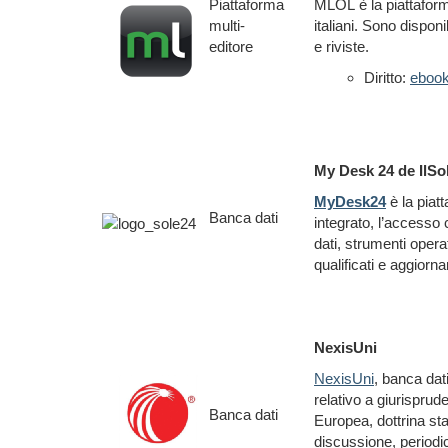
Piattaforma
MLOL è la piattaforma
multi-
italiani. Sono dispon
editore
e riviste.
Diritto:
eboo
My Desk 24 de IlSo
MyDesk24
è la piat
Banca dati
integrato, l’access
dati, strumenti oper
qualificati e aggior
NexisUni
NexisUni
, banca dati
relativo a giurispru
Banca dati
Europea, dottrina sta
discussione, periodici