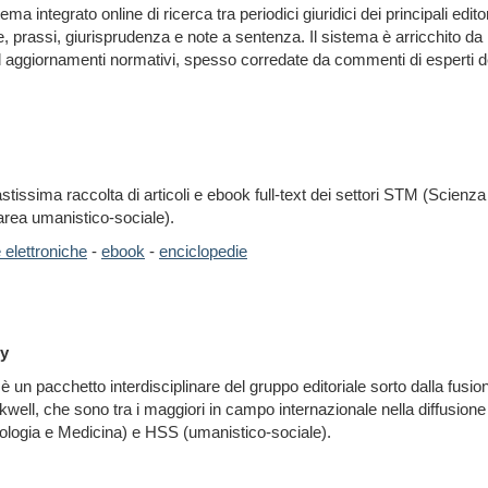
ma integrato online di ricerca tra periodici giuridici dei principali editori
ne, prassi, giurisprudenza e note a sentenza. Il sistema è arricchito da 
 aggiornamenti normativi, spesso corredate da commenti di esperti de
stissima raccolta di articoli e ebook full-text dei settori STM (Scienz
rea umanistico-sociale).
e elettroniche
-
ebook
-
enciclopedie
ry
è un pacchetto interdisciplinare del gruppo editoriale sorto dalla fusione
ell, che sono tra i maggiori in campo internazionale nella diffusione 
logia e Medicina) e HSS (umanistico-sociale).