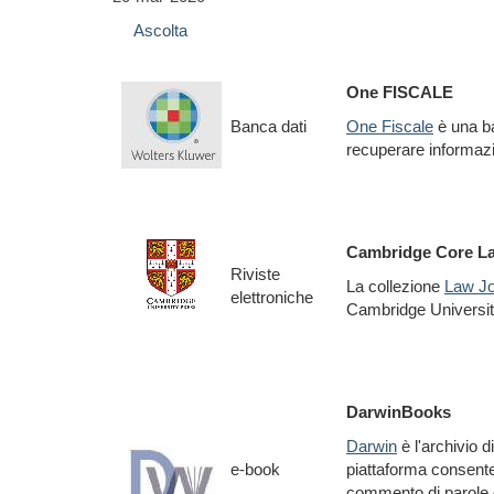
Ascolta
One FISCALE
Banca dati
One Fiscale
è una ban
recuperare informazi
Cambridge Core L
Riviste
La collezione
Law Jo
elettroniche
Cambridge Universi
DarwinBooks
Darwin
è l'archivio d
e-book
piattaforma consente d
commento di parole o 