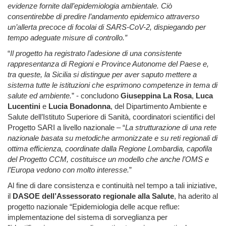
evidenze fornite dall’epidemiologia ambientale. Ciò
consentirebbe di predire l’andamento epidemico attraverso
un’allerta precoce di focolai di SARS-CoV-2, dispiegando per
tempo adeguate misure di controllo.”
“
Il progetto ha registrato l’adesione di una consistente
rappresentanza di Regioni e Province Autonome del Paese e,
tra queste, la Sicilia si distingue per aver saputo mettere a
sistema tutte le istituzioni che esprimono competenze in tema di
salute ed ambiente.
” - concludono
Giuseppina La Rosa
,
Luca
Lucentini
e
Lucia Bonadonna
, del Dipartimento Ambiente e
Salute dell’Istituto Superiore di Sanità, coordinatori scientifici del
Progetto SARI a livello nazionale – “
La strutturazione di una rete
nazionale basata su metodiche armonizzate e su reti regionali di
ottima efficienza, coordinate dalla Regione Lombardia, capofila
del Progetto CCM, costituisce un modello che anche l’OMS e
l’Europa vedono con molto interesse.
”
Al fine di dare consistenza e continuità nel tempo a tali iniziative,
il
DASOE dell’Assessorato regionale alla Salute
, ha
aderito al
progetto nazionale
“Epidemiologia delle acque reflue:
implementazione del sistema di sorveglianza per