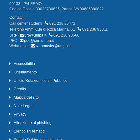
90133 - PALERMO
Codice Fiscale 80023730825, Partita IVA 00605880822
Contatti
Call center studenti
091 238 86472
Telefono Amm. C.le di P.zza Marina, 61
091 238 93011
URP
urp@unipa.it
091 238 93666
PEC
pec@cert.unipa.it
Webmaster
webmaster@unipa.it
Accessibilità
Orientamento
Ufficio Relazioni con il Pubblico
Credits
Mappa del sito
Note Legali
Privacy
Attenzione al phishing
Elenco siti tematici
Portale OnLine delle Istanze