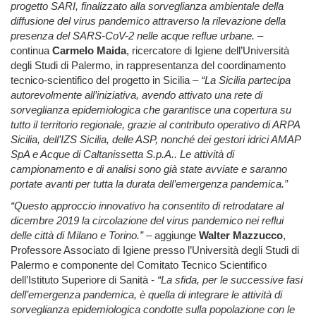
progetto SARI, finalizzato alla sorveglianza ambientale della
diffusione del virus pandemico attraverso la rilevazione della
presenza del SARS-CoV-2 nelle acque reflue urbane.
–
continua
Carmelo Maida
, ricercatore di Igiene dell’Università
degli Studi di Palermo, in rappresentanza del coordinamento
tecnico-scientifico del progetto in Sicilia –
“La Sicilia partecipa
autorevolmente all’iniziativa, avendo attivato una rete di
sorveglianza epidemiologica che garantisce una copertura su
tutto il territorio regionale, grazie al contributo operativo di ARPA
Sicilia, dell’IZS Sicilia, delle ASP, nonché dei gestori idrici AMAP
SpA e Acque di Caltanissetta S.p.A.. Le attività di
campionamento e di analisi sono già state avviate e saranno
portate avanti per tutta la durata dell’emergenza pandemica.”
“Questo approccio innovativo ha consentito di retrodatare al
dicembre 2019 la circolazione del virus pandemico nei reflui
delle città di Milano e Torino.”
– aggiunge
Walter Mazzucco
,
Professore Associato di Igiene presso l’Università degli Studi di
Palermo e componente del Comitato Tecnico Scientifico
dell’Istituto Superiore di Sanità -
“La sfida, per le successive fasi
dell’emergenza pandemica, è quella di integrare le attività di
sorveglianza epidemiologica condotte sulla popolazione con le