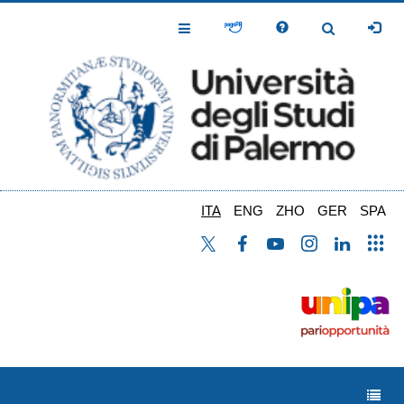
Salta
al
Toggle
Toggle
contenuto
Navigation
Navigation
principale
ITA
ENG
ZHO
GER
SPA