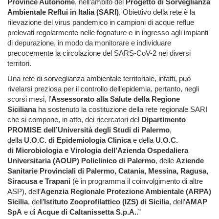
Province Autonome
, nell’ambito del
Progetto di Sorveglianza
Ambientale Reflui in Italia (SARI)
. Obiettivo della rete è la
rilevazione del virus pandemico in campioni di acque reflue
prelevati regolarmente nelle fognature e in ingresso agli impianti
di depurazione, in modo da monitorare e individuare
precocemente la circolazione del SARS-CoV-2 nei diversi
territori.
Una rete di sorveglianza ambientale territoriale, infatti, può
rivelarsi preziosa per il controllo dell’epidemia, pertanto, negli
scorsi mesi, l’
Assessorato alla Salute della Regione
Siciliana
ha sostenuto la costituzione della rete regionale SARI
che si compone, in atto, dei ricercatori del
Dipartimento
PROMISE dell’Università degli Studi di Palermo
,
della
U.O.C. di Epidemiologia Clinica
e della
U.O.C.
di Microbiologia e Virologia dell’Azienda Ospedaliera
Universitaria (AOUP) Policlinico di Palermo
, delle
Aziende
Sanitarie Provinciali di Palermo, Catania, Messina, Ragusa,
Siracusa e Trapani
(è in programma il coinvolgimento di altre
ASP), dell’
Agenzia Regionale Protezione Ambientale (ARPA)
Sicilia
, dell’
Istituto Zooprofilattico (IZS) di Sicilia
, dell’
AMAP
SpA
e di
Acque di Caltanissetta S.p.A.
.”