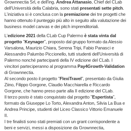
Grownnectia Srl, e dell’ing.
Andrea Attanasio
, Chief del CLab
dell’Università della Calabria, sono stati
presentati sette pitch
.
L'iniziativa si è conclusa con la
premiazione
dei tre progetti che
hanno ottenuto il punteggio più alto in seguito alla valutazione dei
business model canvas e dei pitch imprenditoriali.
L'
edizione 2021
della CLab Cup Palermo
è stata vinta dal
progetto
"
Keynager
", proposto dal gruppo formato da Alessio
Varsalona, Maurizio Chiara, Serena Tripi, Fabio Panasci e
Alessandro Palumbo Piccionello, tutti studenti dell’Università di
Palermo nonché partecipanti della IV edizione del CLab. I
vincitori parteciperanno al programma
Pay4Growth-Validation
di Grownnectia.
Al secondo posto il progetto "
FlexiTravel
", presentato da Giulia
Ziino, Filippo Gorgone, Claudio Macchiarella e Riccardo
Gorgone, che hanno preso parte alla II edizione del CLab.
Il terzo posto è stato conquistato dal progetto "
Espertista
",
formato da Giuseppe Lo Torto, Alexandra Anton, Silvia La Bua e
Andrea Principe, studenti del Liceo Classico Vittorio Emanuele
II.
I tre finalisti sono stati premiati con un grant corrispondente a
beni e servizi, messi a disposizione da Grownnectia,