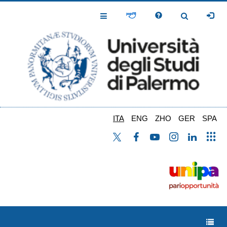
Salta
al
Toggle
Toggle
contenuto
Navigation
Navigation
principale
ITA
ENG
ZHO
GER
SPA