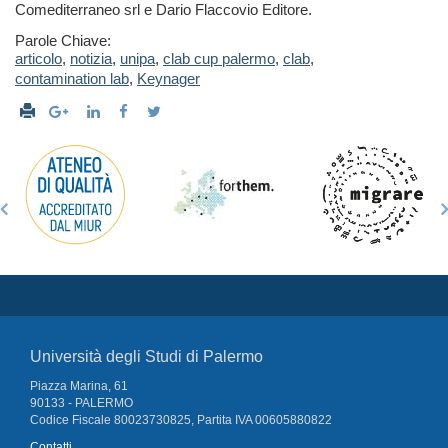
Comediterraneo srl e Dario Flaccovio Editore.
Parole Chiave:
articolo
,
notizia
,
unipa
,
clab cup palermo
,
clab
,
contamination lab
,
Keynager
Università degli Studi di Palermo
Piazza Marina, 61
90133 - PALERMO
Codice Fiscale 80023730825, Partita IVA 00605880822
Contatti