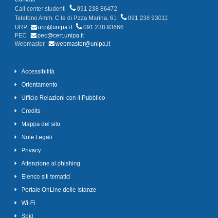
Call center studenti
091 238 86472
Telefono Amm. C.le di P.zza Marina, 61
091 238 93011
URP
urp@unipa.it
091 238 93666
PEC
pec@cert.unipa.it
Webmaster
webmaster@unipa.it
Accessibilità
Orientamento
Ufficio Relazioni con il Pubblico
Credits
Mappa del sito
Note Legali
Privacy
Attenzione al phishing
Elenco siti tematici
Portale OnLine delle Istanze
Wi-Fi
Spid