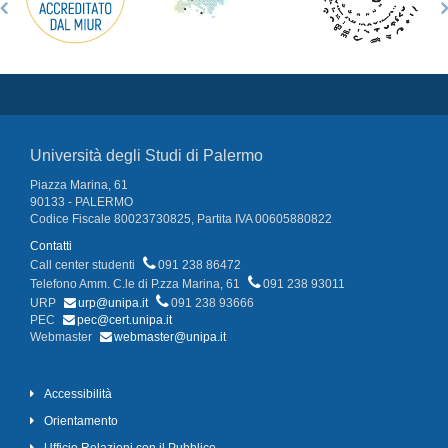
Università degli Studi di Palermo
Piazza Marina, 61
90133 - PALERMO
Codice Fiscale 80023730825, Partita IVA 00605880822
Contatti
Call center studenti
091 238 86472
Telefono Amm. C.le di P.zza Marina, 61
091 238 93011
URP
urp@unipa.it
091 238 93666
PEC
pec@cert.unipa.it
Webmaster
webmaster@unipa.it
Accessibilità
Orientamento