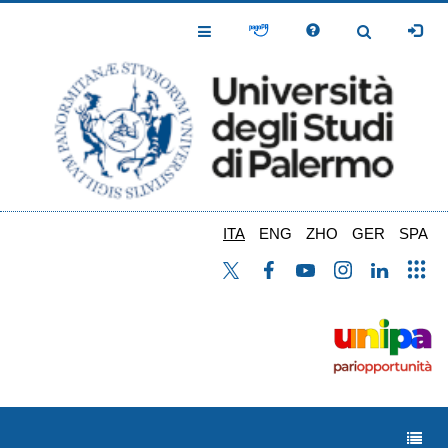
Salta
al
Toggle
Toggle
contenuto
Navigation
Navigation
principale
ITA
ENG
ZHO
GER
SPA