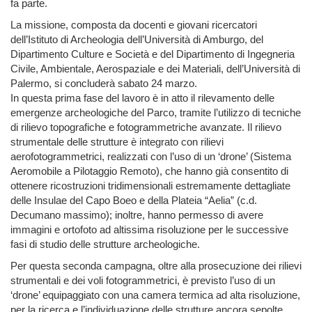
fa parte.
La missione, composta da docenti e giovani ricercatori
dell’Istituto di Archeologia dell’Università di Amburgo, del
Dipartimento Culture e Società e del Dipartimento di Ingegneria
Civile, Ambientale, Aerospaziale e dei Materiali, dell’Università di
Palermo, si concluderà sabato 24 marzo.
In questa prima fase del lavoro è in atto il rilevamento delle
emergenze archeologiche del Parco, tramite l’utilizzo di tecniche
di rilievo topografiche e fotogrammetriche avanzate. Il rilievo
strumentale delle strutture è integrato con rilievi
aerofotogrammetrici, realizzati con l’uso di un ‘drone’ (Sistema
Aeromobile a Pilotaggio Remoto), che hanno già consentito di
ottenere ricostruzioni tridimensionali estremamente dettagliate
delle Insulae del Capo Boeo e della Plateia “Aelia” (c.d.
Decumano massimo); inoltre, hanno permesso di avere
immagini e ortofoto ad altissima risoluzione per le successive
fasi di studio delle strutture archeologiche.
Per questa seconda campagna, oltre alla prosecuzione dei rilievi
strumentali e dei voli fotogrammetrici, è previsto l’uso di un
‘drone’ equipaggiato con una camera termica ad alta risoluzione,
per la ricerca e l’individuazione delle strutture ancora sepolte.