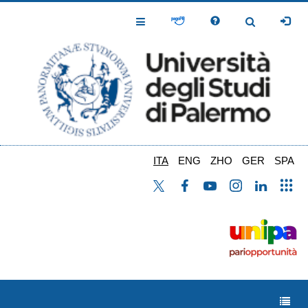
Salta
al
Toggle
Toggle
contenuto
Navigation
Navigation
principale
ITA
ENG
ZHO
GER
SPA