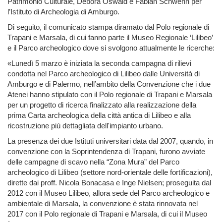
Patrimonio Culturale, Debora Oswald e Fabian Schwenn per
l’Istituto di Archeologia di Amburgo.
Di seguito, il comunicato stampa diramato dal Polo regionale di
Trapani e Marsala, di cui fanno parte il Museo Regionale ‘Lilibeo’
e il Parco archeologico dove si svolgono attualmente le ricerche:
«Lunedì 5 marzo è iniziata la seconda campagna di rilievi
condotta nel Parco archeologico di Lilibeo dalle Università di
Amburgo e di Palermo, nell’ambito della Convenzione che i due
Atenei hanno stipulato con il Polo regionale di Trapani e Marsala
per un progetto di ricerca finalizzato alla realizzazione della
prima Carta archeologica della città antica di Lilibeo e alla
ricostruzione più dettagliata dell'impianto urbano.
La presenza dei due Istituti universitari data dal 2007, quando, in
convenzione con la Soprintendenza di Trapani, furono avviate
delle campagne di scavo nella “Zona Mura” del Parco
archeologico di Lilibeo (settore nord-orientale delle fortificazioni),
dirette dai proff. Nicola Bonacasa e Inge Nielsen; proseguita dal
2012 con il Museo Lilibeo, allora sede del Parco archeologico e
ambientale di Marsala, la convenzione è stata rinnovata nel
2017 con il Polo regionale di Trapani e Marsala, di cui il Museo