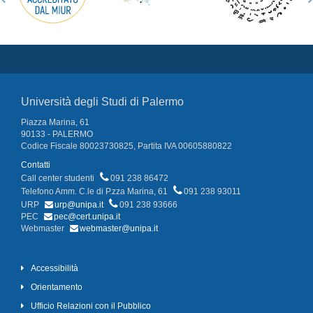
Università degli Studi di Palermo
Piazza Marina, 61
90133 - PALERMO
Codice Fiscale 80023730825, Partita IVA 00605880822
Contatti
Call center studenti
091 238 86472
Telefono Amm. C.le di P.zza Marina, 61
091 238 93011
URP
urp@unipa.it
091 238 93666
PEC
pec@cert.unipa.it
Webmaster
webmaster@unipa.it
Accessibilità
Orientamento
Ufficio Relazioni con il Pubblico