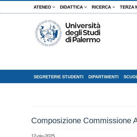
Salta
ATENEO
DIDATTICA
RICERCA
TERZA 
al
contenuto
principale
SEGRETERIE STUDENTI
DIPARTIMENTI
SCUOL
Composizione Commissione AQ 
12-giu-2025