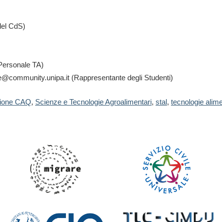
del CdS)
Personale TA)
@community.unipa.it (Rappresentante degli Studenti)
ione CAQ
,
Scienze e Tecnologie Agroalimentari
,
stal
,
tecnologie alime