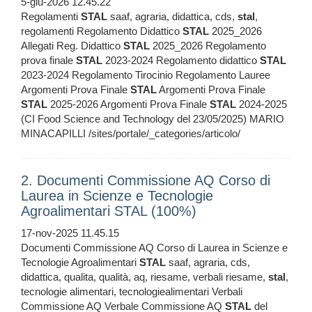
5-giu-2026 12.45.22
Regolamenti
STAL
saaf, agraria, didattica, cds,
stal
,
regolamenti Regolamento Didattico
STAL
2025_2026
Allegati Reg. Didattico
STAL
2025_2026 Regolamento
prova finale
STAL
2023-2024 Regolamento didattico
STAL
2023-2024 Regolamento Tirocinio Regolamento Lauree
Argomenti Prova Finale
STAL
Argomenti Prova Finale
STAL
2025-2026 Argomenti Prova Finale
STAL
2024-2025
(CI Food Science and Technology del 23/05/2025) MARIO
MINACAPILLI /sites/portale/_categories/articolo/
2. Documenti Commissione AQ Corso di
Laurea in Scienze e Tecnologie
Agroalimentari STAL (100%)
17-nov-2025 11.45.15
Documenti Commissione AQ Corso di Laurea in Scienze e
Tecnologie Agroalimentari
STAL
saaf, agraria, cds,
didattica, qualita, qualità, aq, riesame, verbali riesame,
stal
,
tecnologie alimentari, tecnologiealimentari Verbali
Commissione AQ Verbale Commissione AQ
STAL
del