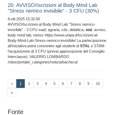
20. AVVISO/Iscrizioni al Body Mind Lab
"Stress nemico invisibile" - 3 CFU (30%)
6-ott-2025 15.32.00
AVVISO/Iscrizioni al Body Mind Lab "Stress nemico
invisibile" - 3 CFU saaf, agraria, cds, didattica,
stal
, avviso,
body mind lab, stress https://www.unipa.it/Iscrizioni-al-
Body-Mind-Lab-Stress-nemico-invisibile/ La partecipazione
all'iniziativa potrà consentire agli studenti di
STAL
e STAM
l’acquisizione di 3 CFU (previa approvazione del Consiglio
Interclasse). VALERIO LOMBARDO
/sites/portale/_categories/notizia/bacheca/
(current)
«
1
2
3
4
5
6
7
8
9
10
»
Fonte