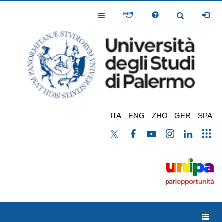
Salta
al
Toggle
Toggle
contenuto
Navigation
Navigation
principale
ITA
ENG
ZHO
GER
SPA