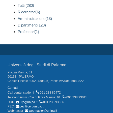
Tutti (280)
Ricercatori(6)
Amministrazione(13)
Dipartimenti(129)
Professori(1)
Università degli Studi di Palermo
Piazza Marina, 61
90133 - PALERMO
Codice Fiscale 80023730825, Partita IVA 00605880822
Contatti
Call center studenti
091 238 86472
Telefono Amm. C.le di P.zza Marina, 61
091 238 93011
URP
urp@unipa.it
091 238 93666
PEC
pec@cert.unipa.it
Webmaster
webmaster@unipa.it