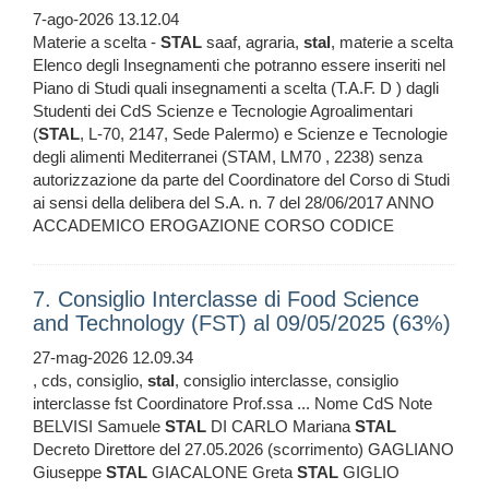
7-ago-2026 13.12.04
Materie a scelta -
STAL
saaf, agraria,
stal
, materie a scelta
Elenco degli Insegnamenti che potranno essere inseriti nel
Piano di Studi quali insegnamenti a scelta (T.A.F. D ) dagli
Studenti dei CdS Scienze e Tecnologie Agroalimentari
(
STAL
, L-70, 2147, Sede Palermo) e Scienze e Tecnologie
degli alimenti Mediterranei (STAM, LM70 , 2238) senza
autorizzazione da parte del Coordinatore del Corso di Studi
ai sensi della delibera del S.A. n. 7 del 28/06/2017 ANNO
ACCADEMICO EROGAZIONE CORSO CODICE
7. Consiglio Interclasse di Food Science
and Technology (FST) al 09/05/2025 (63%)
27-mag-2026 12.09.34
, cds, consiglio,
stal
, consiglio interclasse, consiglio
interclasse fst Coordinatore Prof.ssa ... Nome CdS Note
BELVISI Samuele
STAL
DI CARLO Mariana
STAL
Decreto Direttore del 27.05.2026 (scorrimento) GAGLIANO
Giuseppe
STAL
GIACALONE Greta
STAL
GIGLIO