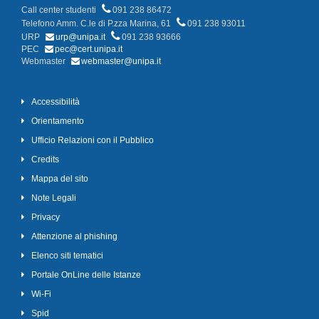
Call center studenti
091 238 86472
Telefono Amm. C.le di P.zza Marina, 61
091 238 93011
URP
urp@unipa.it
091 238 93666
PEC
pec@cert.unipa.it
Webmaster
webmaster@unipa.it
Accessibilità
Orientamento
Ufficio Relazioni con il Pubblico
Credits
Mappa del sito
Note Legali
Privacy
Attenzione al phishing
Elenco siti tematici
Portale OnLine delle Istanze
Wi-Fi
Spid