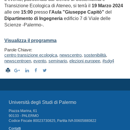
Transizione Ecologica di Ateneo, si terrà il
19 Marzo 2024
alle ore
15:00
presso
l’Aula "Giuseppe Capitò"
del
Dipartimento di Ingegneria
edificio 7 di Viale delle
Scienze -Palermo-.
Visualizza il programma
Parole Chiave:
centro transizione ecologica
,
newscentro
,
sostenibilità
,
newscentroen
,
evento
,
seminario
,
elezioni europee
,
#sdg4
Università degli Studi di Palermo
Piazza Marina, 61
90133 - PALERMO
Codice Fiscale 80023730825, Partita IVA 00605880822
Contatti