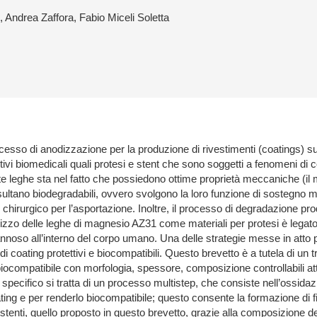
Andrea Zaffora, Fabio Miceli Soletta
rocesso di anodizzazione per la produzione di rivestimenti (coatings
sitivi biomedicali quali protesi e stent che sono soggetti a fenomeni d
e leghe sta nel fatto che possiedono ottime proprietà meccaniche (il 
ultano biodegradabili, ovvero svolgono la loro funzione di sostegno m
hirurgico per l’asportazione. Inoltre, il processo di degradazione pro
utilizzo delle leghe di magnesio AZ31 come materiali per protesi è legato
oso all’interno del corpo umano. Una delle strategie messe in atto p
i coating protettivi e biocompatibili. Questo brevetto è a tutela di un t
ocompatibile con morfologia, spessore, composizione controllabili at
o specifico si tratta di un processo multistep, che consiste nell’ossida
ting e per renderlo biocompatibile; questo consente la formazione di fil
stenti, quello proposto in questo brevetto, grazie alla composizione del