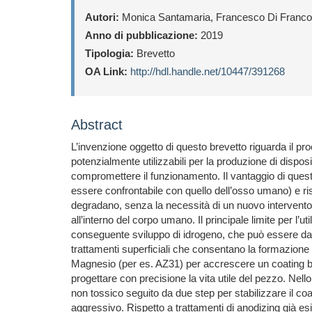
Autori:
Monica Santamaria, Francesco Di Franco, 
Anno di pubblicazione:
2019
Tipologia:
Brevetto
OA Link:
http://hdl.handle.net/10447/391268
Abstract
L’invenzione oggetto di questo brevetto riguarda il p
potenzialmente utilizzabili per la produzione di dispo
compromettere il funzionamento. Il vantaggio di quest
essere confrontabile con quello dell’osso umano) e ris
degradano, senza la necessità di un nuovo intervento c
all’interno del corpo umano. Il principale limite per l’
conseguente sviluppo di idrogeno, che può essere dann
trattamenti superficiali che consentano la formazione d
Magnesio (per es. AZ31) per accrescere un coating bi
progettare con precisione la vita utile del pezzo. Nell
non tossico seguito da due step per stabilizzare il coa
aggressivo. Rispetto a trattamenti di anodizing già esi