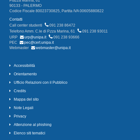
Piazza Marina, 61
90133 - PALERMO
Codice Fiscale 80023730825, Partita IVA 00605880822
Contatti
Call center studenti
091 238 86472
Telefono Amm. C.le di P.zza Marina, 61
091 238 93011
URP
urp@unipa.it
091 238 93666
PEC
pec@cert.unipa.it
Webmaster
webmaster@unipa.it
Accessibilità
Orientamento
Ufficio Relazioni con il Pubblico
Credits
Mappa del sito
Note Legali
Privacy
Attenzione al phishing
Elenco siti tematici