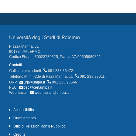
Università degli Studi di Palermo
Piazza Marina, 61
90133 - PALERMO
Codice Fiscale 80023730825, Partita IVA 00605880822
Contatti
Call center studenti
091 238 86472
Telefono Amm. C.le di P.zza Marina, 61
091 238 93011
URP
urp@unipa.it
091 238 93666
PEC
pec@cert.unipa.it
Webmaster
webmaster@unipa.it
Accessibilità
Orientamento
Ufficio Relazioni con il Pubblico
Credits