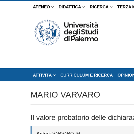
Salta
ATENEO
DIDATTICA
RICERCA
TERZA 
al
contenuto
principale
ATTIVITÀ
CURRICULUM E RICERCA
OPINIO
MARIO VARVARO
Il valore probatorio delle dichiar
Autori:
VARVARO, M