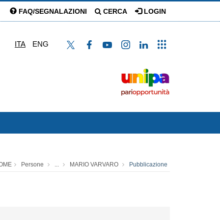
FAQ/SEGNALAZIONI
CERCA
LOGIN
ITA
ENG
OME
Persone
...
MARIO VARVARO
Pubblicazione