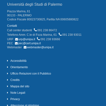
Università degli Studi di Palermo
Piazza Marina, 61
90133 - PALERMO
Codice Fiscale 80023730825, Partita IVA 00605880822
Contatti
Call center studenti
091 238 86472
Telefono Amm. C.le di P.zza Marina, 61
091 238 93011
URP
urp@unipa.it
091 238 93666
PEC
pec@cert.unipa.it
Webmaster
webmaster@unipa.it
Accessibilità
Orientamento
Ufficio Relazioni con il Pubblico
Credits
Mappa del sito
Note Legali
Privacy
Attenzione al phishing