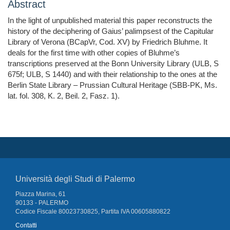
Abstract
In the light of unpublished material this paper reconstructs the
history of the deciphering of Gaius’ palimpsest of the Capitular
Library of Verona (BCapVr, Cod. XV) by Friedrich Bluhme. It
deals for the first time with other copies of Bluhme’s
transcriptions preserved at the Bonn University Library (ULB, S
675f; ULB, S 1440) and with their relationship to the ones at the
Berlin State Library – Prussian Cultural Heritage (SBB-PK, Ms.
lat. fol. 308, K. 2, Beil. 2, Fasz. 1).
Università degli Studi di Palermo
Piazza Marina, 61
90133 - PALERMO
Codice Fiscale 80023730825, Partita IVA 00605880822
Contatti