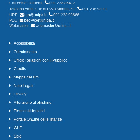
Call center studenti
091 238 86472
Telefono Amm. C.le di P.zza Marina, 61
091 238 93011
URP
urp@unipa.it
091 238 93666
PEC
pec@cert.unipa.it
Webmaster
webmaster@unipa.it
Accessibilità
Orientamento
Ufficio Relazioni con il Pubblico
Credits
Mappa del sito
Note Legali
Privacy
Attenzione al phishing
Elenco siti tematici
Portale OnLine delle Istanze
Wi-Fi
Spid