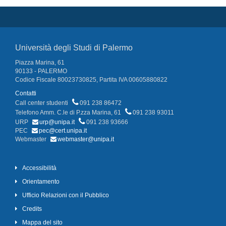
Università degli Studi di Palermo
Piazza Marina, 61
90133 - PALERMO
Codice Fiscale 80023730825, Partita IVA 00605880822
Contatti
Call center studenti
091 238 86472
Telefono Amm. C.le di P.zza Marina, 61
091 238 93011
URP
urp@unipa.it
091 238 93666
PEC
pec@cert.unipa.it
Webmaster
webmaster@unipa.it
Accessibilità
Orientamento
Ufficio Relazioni con il Pubblico
Credits
Mappa del sito