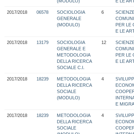
(MODULO)
E LE ART
2017/2018
06578
SOCIOLOGIA
6
SCIENZE
GENERALE
COMUNI
(MODULO)
PER LE
E LE ART
2017/2018
13179
SOCIOLOGIA
12
SCIENZE
GENERALE E
COMUNI
METODOLOGIA
PER LE
DELLA RICERCA
E LE ART
SOCIALE C.I.
2017/2018
18239
METODOLOGIA
4
SVILUP
DELLA RICERCA
ECONOM
SOCIALE
COOPER
(MODULO)
INTERN
E MIGRA
2017/2018
18239
METODOLOGIA
4
SVILUP
DELLA RICERCA
ECONOM
SOCIALE
COOPER