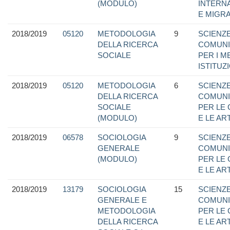
(MODULO)
INTERN
E MIGRA
2018/2019
05120
METODOLOGIA
9
SCIENZE
DELLA RICERCA
COMUNI
SOCIALE
PER I M
ISTITUZ
2018/2019
05120
METODOLOGIA
6
SCIENZE
DELLA RICERCA
COMUNI
SOCIALE
PER LE
(MODULO)
E LE ART
2018/2019
06578
SOCIOLOGIA
9
SCIENZE
GENERALE
COMUNI
(MODULO)
PER LE
E LE ART
2018/2019
13179
SOCIOLOGIA
15
SCIENZE
GENERALE E
COMUNI
METODOLOGIA
PER LE
DELLA RICERCA
E LE ART