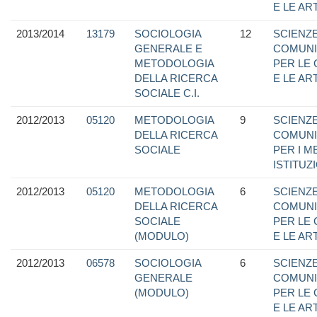
E LE ART
2013/2014
13179
SOCIOLOGIA
12
SCIENZE
GENERALE E
COMUNI
METODOLOGIA
PER LE
DELLA RICERCA
E LE ART
SOCIALE C.I.
2012/2013
05120
METODOLOGIA
9
SCIENZE
DELLA RICERCA
COMUNI
SOCIALE
PER I M
ISTITUZ
2012/2013
05120
METODOLOGIA
6
SCIENZE
DELLA RICERCA
COMUNI
SOCIALE
PER LE
(MODULO)
E LE ART
2012/2013
06578
SOCIOLOGIA
6
SCIENZE
GENERALE
COMUNI
(MODULO)
PER LE
E LE ART