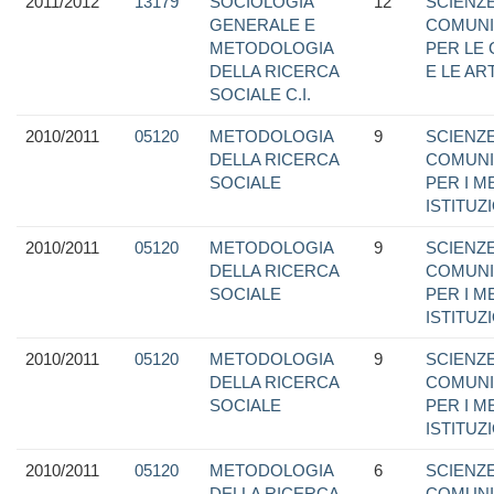
2011/2012
13179
SOCIOLOGIA
12
SCIENZE
GENERALE E
COMUNI
METODOLOGIA
PER LE
DELLA RICERCA
E LE ART
SOCIALE C.I.
2010/2011
05120
METODOLOGIA
9
SCIENZE
DELLA RICERCA
COMUNI
SOCIALE
PER I M
ISTITUZ
2010/2011
05120
METODOLOGIA
9
SCIENZE
DELLA RICERCA
COMUNI
SOCIALE
PER I M
ISTITUZ
2010/2011
05120
METODOLOGIA
9
SCIENZE
DELLA RICERCA
COMUNI
SOCIALE
PER I M
ISTITUZ
2010/2011
05120
METODOLOGIA
6
SCIENZE
DELLA RICERCA
COMUNI