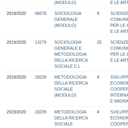
(MODULO)
E LE ART
2019/2020
06578
SOCIOLOGIA
9
SCIENZE
GENERALE
COMUNI
(MODULO)
PER LE
E LE ART
2019/2020
13179
SOCIOLOGIA
15
SCIENZE
GENERALE E
COMUNI
METODOLOGIA
PER LE
DELLA RICERCA
E LE ART
SOCIALE C.I.
2019/2020
18239
METODOLOGIA
4
SVILUP
DELLA RICERCA
ECONOM
SOCIALE
COOPER
(MODULO)
INTERN
E MIGRA
2019/2020
18239
METODOLOGIA
4
SVILUP
DELLA RICERCA
ECONOM
SOCIALE
COOPER