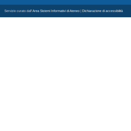
Servizio curato dall'
Area Sistemi Informativi di Ateneo
|
Dichiarazione di accessibilità