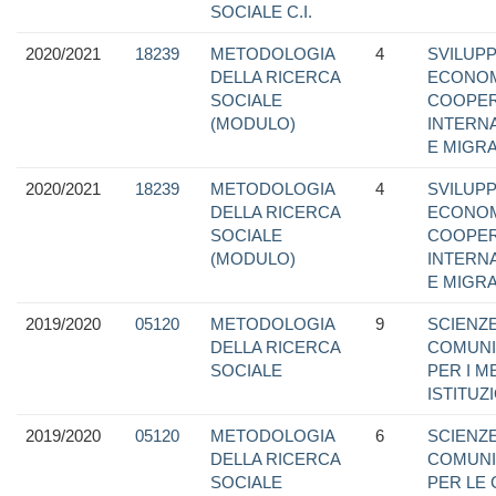
SOCIALE C.I.
2020/2021
18239
METODOLOGIA
4
SVILUP
DELLA RICERCA
ECONOM
SOCIALE
COOPER
(MODULO)
INTERN
E MIGRA
2020/2021
18239
METODOLOGIA
4
SVILUP
DELLA RICERCA
ECONOM
SOCIALE
COOPER
(MODULO)
INTERN
E MIGRA
2019/2020
05120
METODOLOGIA
9
SCIENZE
DELLA RICERCA
COMUNI
SOCIALE
PER I M
ISTITUZ
2019/2020
05120
METODOLOGIA
6
SCIENZE
DELLA RICERCA
COMUNI
SOCIALE
PER LE