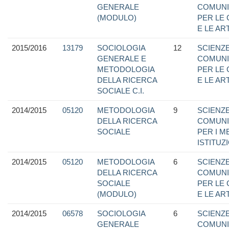
GENERALE
COMUNI
(MODULO)
PER LE
E LE ART
2015/2016
13179
SOCIOLOGIA
12
SCIENZE
GENERALE E
COMUNI
METODOLOGIA
PER LE
DELLA RICERCA
E LE ART
SOCIALE C.I.
2014/2015
05120
METODOLOGIA
9
SCIENZE
DELLA RICERCA
COMUNI
SOCIALE
PER I M
ISTITUZ
2014/2015
05120
METODOLOGIA
6
SCIENZE
DELLA RICERCA
COMUNI
SOCIALE
PER LE
(MODULO)
E LE ART
2014/2015
06578
SOCIOLOGIA
6
SCIENZE
GENERALE
COMUNI