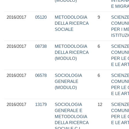
(MODULO)
INTERN
E MIGRA
2016/2017
05120
METODOLOGIA
9
SCIENZE
DELLA RICERCA
COMUNI
SOCIALE
PER I M
ISTITUZ
2016/2017
08738
METODOLOGIA
6
SCIENZE
DELLA RICERCA
COMUNI
(MODULO)
PER LE
E LE ART
2016/2017
06578
SOCIOLOGIA
6
SCIENZE
GENERALE
COMUNI
(MODULO)
PER LE
E LE ART
2016/2017
13179
SOCIOLOGIA
12
SCIENZE
GENERALE E
COMUNI
METODOLOGIA
PER LE
DELLA RICERCA
E LE ART
SOCIALE C.I.