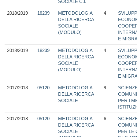
SOCIALE C.I.
2018/2019
18239
METODOLOGIA
4
SVILUP
DELLA RICERCA
ECONOM
SOCIALE
COOPER
(MODULO)
INTERN
E MIGRA
2018/2019
18239
METODOLOGIA
4
SVILUP
DELLA RICERCA
ECONOM
SOCIALE
COOPER
(MODULO)
INTERN
E MIGRA
2017/2018
05120
METODOLOGIA
9
SCIENZE
DELLA RICERCA
COMUNI
SOCIALE
PER I M
ISTITUZ
2017/2018
05120
METODOLOGIA
6
SCIENZE
DELLA RICERCA
COMUNI
SOCIALE
PER LE