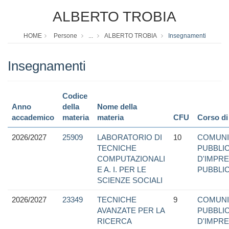
ALBERTO TROBIA
HOME
Persone
...
ALBERTO TROBIA
Insegnamenti
Insegnamenti
Codice
Anno
della
Nome della
accademico
materia
materia
CFU
Corso di
2026/2027
25909
LABORATORIO DI
10
COMUNI
TECNICHE
PUBBLIC
COMPUTAZIONALI
D'IMPRE
E A. I. PER LE
PUBBLIC
SCIENZE SOCIALI
2026/2027
23349
TECNICHE
9
COMUNI
AVANZATE PER LA
PUBBLIC
RICERCA
D'IMPRE