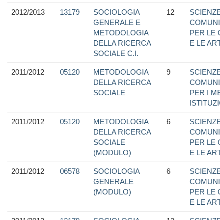
2012/2013
13179
SOCIOLOGIA
12
SCIENZE
GENERALE E
COMUNI
METODOLOGIA
PER LE
DELLA RICERCA
E LE ART
SOCIALE C.I.
2011/2012
05120
METODOLOGIA
9
SCIENZE
DELLA RICERCA
COMUNI
SOCIALE
PER I M
ISTITUZ
2011/2012
05120
METODOLOGIA
6
SCIENZE
DELLA RICERCA
COMUNI
SOCIALE
PER LE
(MODULO)
E LE ART
2011/2012
06578
SOCIOLOGIA
6
SCIENZE
GENERALE
COMUNI
(MODULO)
PER LE
E LE ART