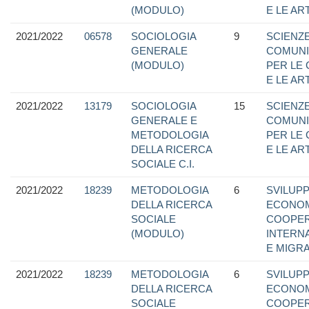
(MODULO)
E LE ART
2021/2022
06578
SOCIOLOGIA
9
SCIENZE
GENERALE
COMUNI
(MODULO)
PER LE
E LE ART
2021/2022
13179
SOCIOLOGIA
15
SCIENZE
GENERALE E
COMUNI
METODOLOGIA
PER LE
DELLA RICERCA
E LE ART
SOCIALE C.I.
2021/2022
18239
METODOLOGIA
6
SVILUP
DELLA RICERCA
ECONOM
SOCIALE
COOPER
(MODULO)
INTERN
E MIGRA
2021/2022
18239
METODOLOGIA
6
SVILUP
DELLA RICERCA
ECONOM
SOCIALE
COOPER