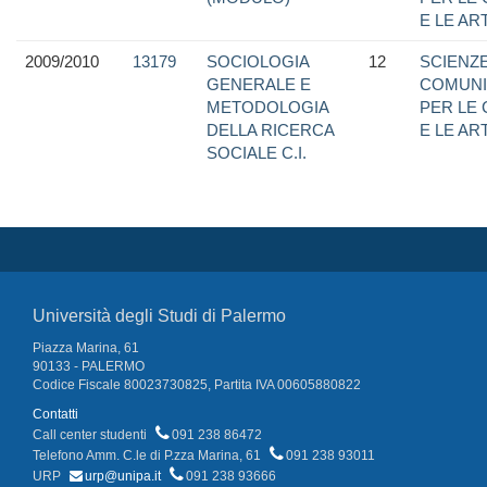
E LE ART
2009/2010
13179
SOCIOLOGIA
12
SCIENZE
GENERALE E
COMUNI
METODOLOGIA
PER LE
DELLA RICERCA
E LE ART
SOCIALE C.I.
Università degli Studi di Palermo
Piazza Marina, 61
90133 - PALERMO
Codice Fiscale 80023730825, Partita IVA 00605880822
Contatti
Call center studenti
091 238 86472
Telefono Amm. C.le di P.zza Marina, 61
091 238 93011
URP
urp@unipa.it
091 238 93666