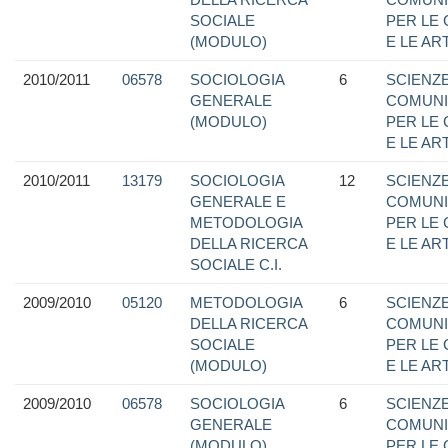
SOCIALE
PER LE
(MODULO)
E LE ART
2010/2011
06578
SOCIOLOGIA
6
SCIENZE
GENERALE
COMUNI
(MODULO)
PER LE
E LE ART
2010/2011
13179
SOCIOLOGIA
12
SCIENZE
GENERALE E
COMUNI
METODOLOGIA
PER LE
DELLA RICERCA
E LE ART
SOCIALE C.I.
2009/2010
05120
METODOLOGIA
6
SCIENZE
DELLA RICERCA
COMUNI
SOCIALE
PER LE
(MODULO)
E LE ART
2009/2010
06578
SOCIOLOGIA
6
SCIENZE
GENERALE
COMUNI
(MODULO)
PER LE