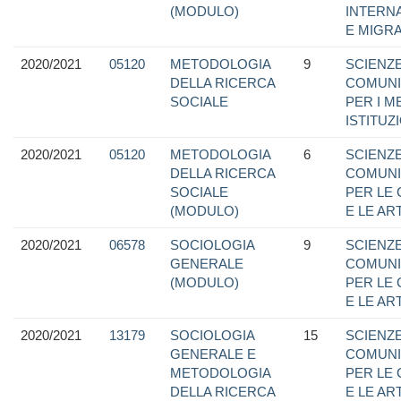
(MODULO)
INTERN
E MIGRA
2020/2021
05120
METODOLOGIA
9
SCIENZE
DELLA RICERCA
COMUNI
SOCIALE
PER I M
ISTITUZ
2020/2021
05120
METODOLOGIA
6
SCIENZE
DELLA RICERCA
COMUNI
SOCIALE
PER LE
(MODULO)
E LE ART
2020/2021
06578
SOCIOLOGIA
9
SCIENZE
GENERALE
COMUNI
(MODULO)
PER LE
E LE ART
2020/2021
13179
SOCIOLOGIA
15
SCIENZE
GENERALE E
COMUNI
METODOLOGIA
PER LE
DELLA RICERCA
E LE ART