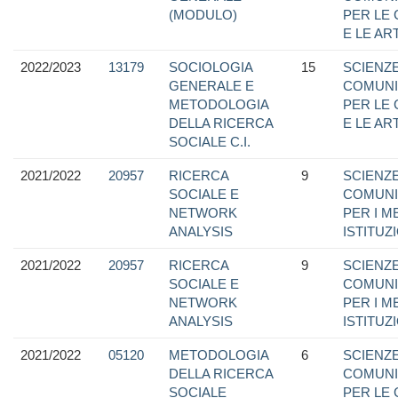
(MODULO)
PER LE
E LE ART
2022/2023
13179
SOCIOLOGIA
15
SCIENZE
GENERALE E
COMUNI
METODOLOGIA
PER LE
DELLA RICERCA
E LE ART
SOCIALE C.I.
2021/2022
20957
RICERCA
9
SCIENZE
SOCIALE E
COMUNI
NETWORK
PER I M
ANALYSIS
ISTITUZ
2021/2022
20957
RICERCA
9
SCIENZE
SOCIALE E
COMUNI
NETWORK
PER I M
ANALYSIS
ISTITUZ
2021/2022
05120
METODOLOGIA
6
SCIENZE
DELLA RICERCA
COMUNI
SOCIALE
PER LE