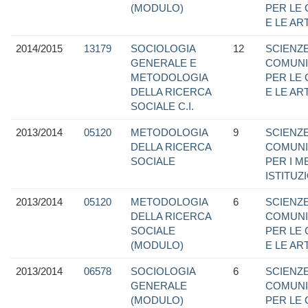
(MODULO)
PER LE
E LE ART
2014/2015
13179
SOCIOLOGIA
12
SCIENZE
GENERALE E
COMUNI
METODOLOGIA
PER LE
DELLA RICERCA
E LE ART
SOCIALE C.I.
2013/2014
05120
METODOLOGIA
9
SCIENZE
DELLA RICERCA
COMUNI
SOCIALE
PER I M
ISTITUZ
2013/2014
05120
METODOLOGIA
6
SCIENZE
DELLA RICERCA
COMUNI
SOCIALE
PER LE
(MODULO)
E LE ART
2013/2014
06578
SOCIOLOGIA
6
SCIENZE
GENERALE
COMUNI
(MODULO)
PER LE