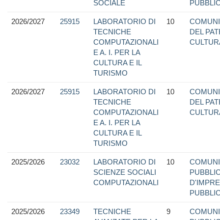
SOCIALE
PUBBLIC
2026/2027
25915
LABORATORIO DI
10
COMUNI
TECNICHE
DEL PA
COMPUTAZIONALI
CULTUR
E A. I. PER LA
CULTURA E IL
TURISMO
2026/2027
25915
LABORATORIO DI
10
COMUNI
TECNICHE
DEL PA
COMPUTAZIONALI
CULTUR
E A. I. PER LA
CULTURA E IL
TURISMO
2025/2026
23032
LABORATORIO DI
10
COMUNI
SCIENZE SOCIALI
PUBBLIC
COMPUTAZIONALI
D'IMPRE
PUBBLIC
2025/2026
23349
TECNICHE
9
COMUNI