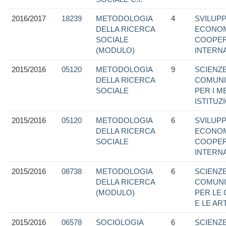
2016/2017
18239
METODOLOGIA
4
SVILUP
DELLA RICERCA
ECONOM
SOCIALE
COOPER
(MODULO)
INTERN
2015/2016
05120
METODOLOGIA
9
SCIENZE
DELLA RICERCA
COMUNI
SOCIALE
PER I M
ISTITUZ
2015/2016
05120
METODOLOGIA
6
SVILUP
DELLA RICERCA
ECONOM
SOCIALE
COOPER
INTERN
2015/2016
08738
METODOLOGIA
6
SCIENZE
DELLA RICERCA
COMUNI
(MODULO)
PER LE
E LE ART
2015/2016
06578
SOCIOLOGIA
6
SCIENZE