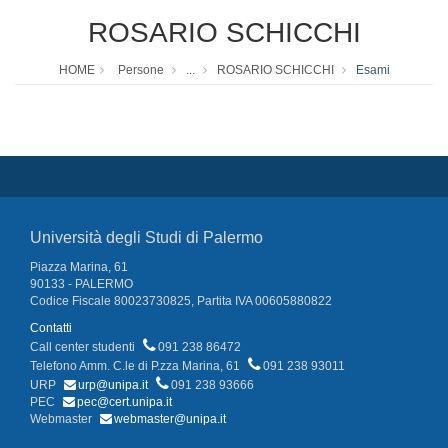
ROSARIO SCHICCHI
HOME
Persone
...
ROSARIO SCHICCHI
Esami
Università degli Studi di Palermo
Piazza Marina, 61
90133 - PALERMO
Codice Fiscale 80023730825, Partita IVA 00605880822
Contatti
Call center studenti
091 238 86472
Telefono Amm. C.le di P.zza Marina, 61
091 238 93011
URP
urp@unipa.it
091 238 93666
PEC
pec@cert.unipa.it
Webmaster
webmaster@unipa.it