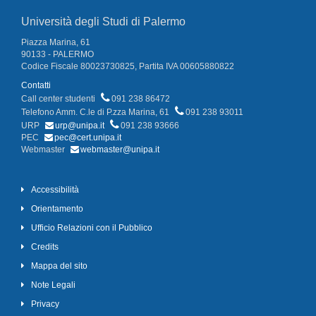
Università degli Studi di Palermo
Piazza Marina, 61
90133 - PALERMO
Codice Fiscale 80023730825, Partita IVA 00605880822
Contatti
Call center studenti
091 238 86472
Telefono Amm. C.le di P.zza Marina, 61
091 238 93011
URP
urp@unipa.it
091 238 93666
PEC
pec@cert.unipa.it
Webmaster
webmaster@unipa.it
Accessibilità
Orientamento
Ufficio Relazioni con il Pubblico
Credits
Mappa del sito
Note Legali
Privacy