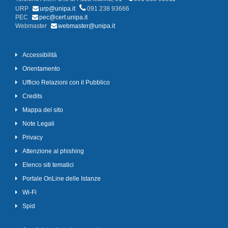
URP
urp@unipa.it
091 238 93666
PEC
pec@cert.unipa.it
Webmaster
webmaster@unipa.it
Accessibilità
Orientamento
Ufficio Relazioni con il Pubblico
Credits
Mappa del sito
Note Legali
Privacy
Attenzione al phishing
Elenco siti tematici
Portale OnLine delle Istanze
Wi-Fi
Spid