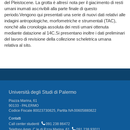
del Pleistocene. La grotta è altresì nota per il giacimento di resti
umani inumati ascrivibili alla parte finale di questo
periodo.Vengono qui presentati una serie di nuovi dati relativi alle
indagini antropologiche, morfometriche e strumentali (TAC),
nonchè alla cronologia assoluta dei resti umani ottenuta
mediante datazione al 14C.Si presentano inoltre i dati preliminari
del lavoro di revisione della collezione scheletrica umana
relativa al sito.
Università degli Studi di Palermo
Piazza Marina, 61
90133 - PALERMO
Codice Fiscale 80023730825, Partita IVA 00605880822
Contatti
Call center studenti
091 238 86472
Telefono Amm. C.le di P.zza Marina, 61
091 238 93011