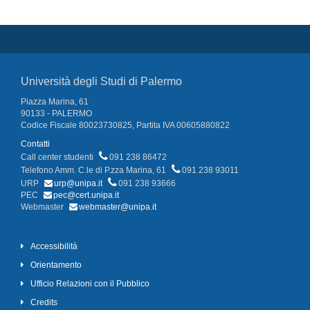
Università degli Studi di Palermo
Piazza Marina, 61
90133 - PALERMO
Codice Fiscale 80023730825, Partita IVA 00605880822
Contatti
Call center studenti
091 238 86472
Telefono Amm. C.le di P.zza Marina, 61
091 238 93011
URP
urp@unipa.it
091 238 93666
PEC
pec@cert.unipa.it
Webmaster
webmaster@unipa.it
Accessibilità
Orientamento
Ufficio Relazioni con il Pubblico
Credits