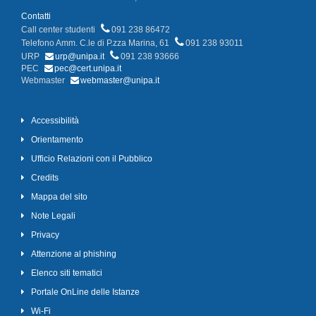
Contatti
Call center studenti
091 238 86472
Telefono Amm. C.le di P.zza Marina, 61
091 238 93011
URP
urp@unipa.it
091 238 93666
PEC
pec@cert.unipa.it
Webmaster
webmaster@unipa.it
Accessibilità
Orientamento
Ufficio Relazioni con il Pubblico
Credits
Mappa del sito
Note Legali
Privacy
Attenzione al phishing
Elenco siti tematici
Portale OnLine delle Istanze
Wi-Fi