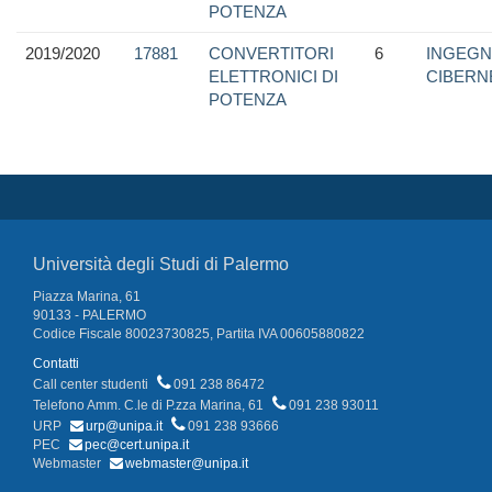
POTENZA
2019/2020
17881
CONVERTITORI
6
INGEGN
ELETTRONICI DI
CIBERN
POTENZA
Università degli Studi di Palermo
Piazza Marina, 61
90133 - PALERMO
Codice Fiscale 80023730825, Partita IVA 00605880822
Contatti
Call center studenti
091 238 86472
Telefono Amm. C.le di P.zza Marina, 61
091 238 93011
URP
urp@unipa.it
091 238 93666
PEC
pec@cert.unipa.it
Webmaster
webmaster@unipa.it