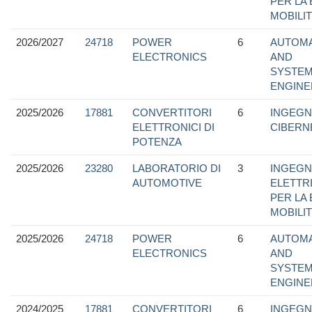
PER LA 
MOBILI
2026/2027
24718
POWER
6
AUTOMA
ELECTRONICS
AND
SYSTE
ENGINE
2025/2026
17881
CONVERTITORI
6
INGEGN
ELETTRONICI DI
CIBERN
POTENZA
2025/2026
23280
LABORATORIO DI
3
INGEGN
AUTOMOTIVE
ELETTR
PER LA 
MOBILI
2025/2026
24718
POWER
6
AUTOMA
ELECTRONICS
AND
SYSTE
ENGINE
2024/2025
17881
CONVERTITORI
6
INGEGN